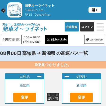
発車オーライネット
開く
KOBO Co., Ltd.
FREE - Google Play
高速バス、定期観光バスの予約なら
会員登録
ログイン
5:00～26:00
利用可能時間
Language
（翌午前2:00）
→
の高速バス一覧
08月06日
高知県
新潟県
0便見つかりました。
出発地
到着地
高知県
新潟県
変更
変更
逆区間