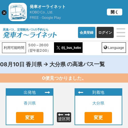
発車オーライネット
開く
KOBO Co., Ltd.
FREE - Google Play
高速バス、定期観光バスの予約なら
会員登録
ログイン
5:00～26:00
利用可能時間
Language
（翌午前2:00）
→
の高速バス一覧
08月10日
香川県
大分県
0便見つかりました。
出発地
到着地
香川県
大分県
変更
変更
逆区間