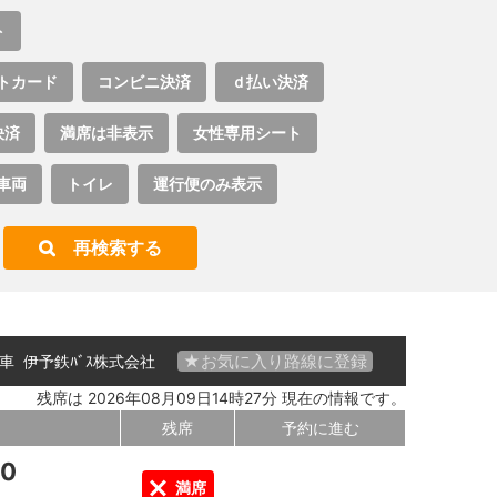
ト
トカード
コンビニ決済
ｄ払い決済
決済
満席は非表示
女性専用シート
車両
トイレ
運行便のみ表示
再検索する
★お気に入り路線に登録
 号車
伊予鉄ﾊﾞｽ株式会社
残席は 2026年08月09日14時27分 現在の情報です。
残席
予約に進む
00
満席