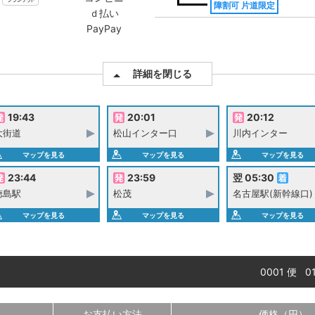
障割可 片道限定
ｄ払い
PayPay
詳細を閉じる
19:43
20:01
20:12
大街道
松山インター口
川内インター
マップを見る
マップを見る
マップを見る
23:44
23:59
翌 05:30
徳島駅
松茂
名古屋駅(新幹線口)
マップを見る
マップを見る
マップを見る
0001 便 
お支払い方法
価格（円）