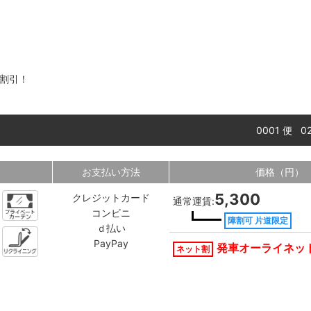
%割引！
0001 便 
お支払い方法
価格（円）
5,300
クレジットカード
通常運賃:
コンビニ
障割可 片道限定
ｄ払い
PayPay
発車オーライネッ
ネット割