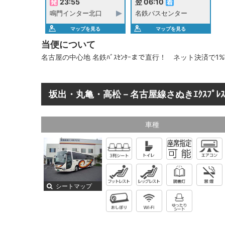
23:55
翌 06:10
鳴門インター北口
名鉄バスセンター
マップを見る
マップを見る
当便について
名古屋の中心地 名鉄ﾊﾞｽｾﾝﾀｰまで直行！ ネット決済で1
坂出・丸亀・高松－名古屋線さぬきｴｸｽﾌﾟﾚｽ
車種
シートマップ