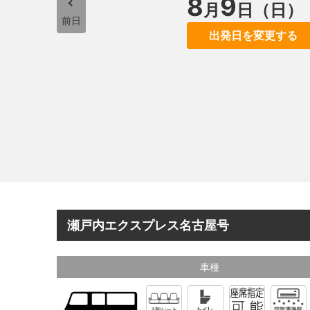
8
9
月
日（日）
前日
出発日を変更する
瀬戸内エクスプレス名古屋号
車種