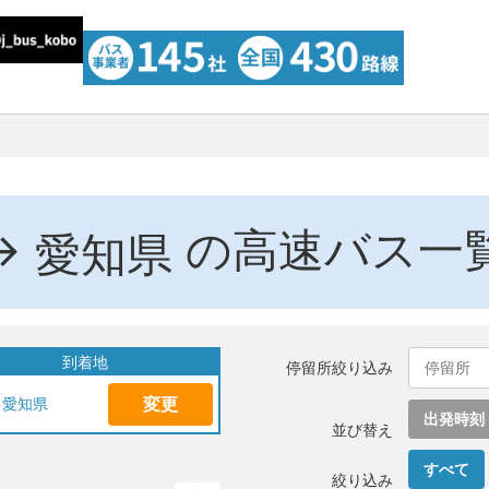
→
の高速バス一
愛知県
到着地
停留所絞り込み
変更
愛知県
出発時刻
並び替え
すべて
絞り込み