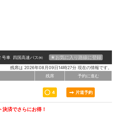
★お気に入り路線に登録
02 号車
四国高速バス㈱
残席は 2026年08月09日14時27分 現在の情報です。
残席
予約に進む
4
片道予約
ト決済でさらにお得！