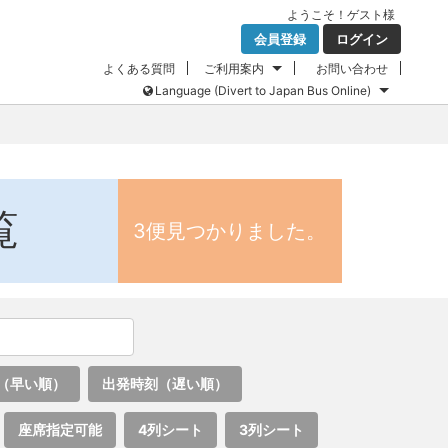
ようこそ！
ゲスト
様
会員登録
ログイン
よくある質問
ご利用案内
お問い合わせ
Language (Divert to Japan Bus Online)
覧
3便見つかりました。
（早い順）
出発時刻（遅い順）
座席指定可能
4列シート
3列シート