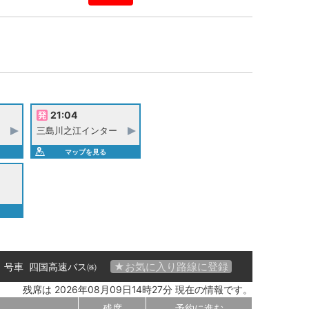
21:04
三島川之江インター
マップを見る
★お気に入り路線に登録
01 号車
四国高速バス㈱
残席は 2026年08月09日14時27分 現在の情報です。
残席
予約に進む