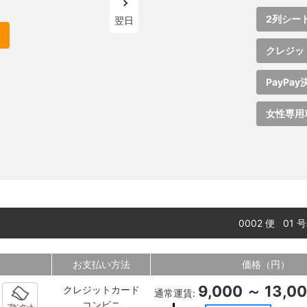
2列シー
翌日
クレジッ
PayPay
女性専用
0002 便 01
お支払い方法
価格（円）
9,000 ～ 13,0
クレジットカード
通常運賃:
コンビニ