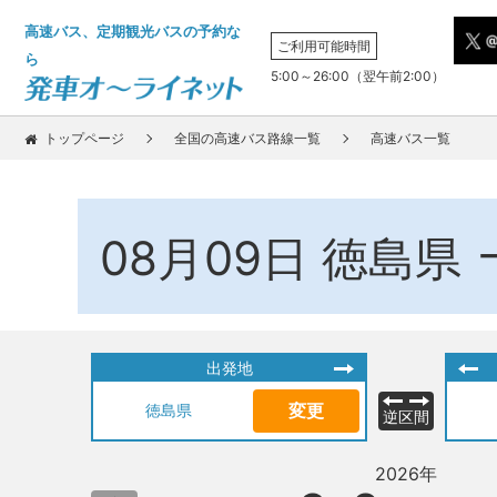
高速バス、定期観光バスの予約な
ご利用可能時間
ら
5:00～26:00（翌午前2:00）
トップページ
全国の高速バス路線一覧
高速バス一覧
08月09日
徳島県
出発地
変更
徳島県
逆区間
2026年