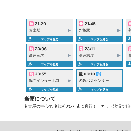
21:20
21:45
坂出駅
丸亀駅
マップを見る
マップを見る
23:06
23:11
高速三木
高速志度
マップを見る
マップを見る
23:55
翌 06:10
鳴門インター北口
名鉄バスセンター
マップを見る
マップを見る
当便について
名古屋の中心地 名鉄ﾊﾞｽｾﾝﾀｰまで直行！ ネット決済で1