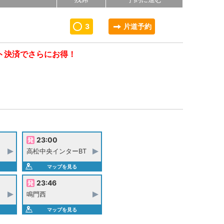
3
片道予約
ト決済でさらにお得！
23:00
高松中央インターBT
マップを見る
23:46
鳴門西
マップを見る