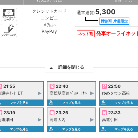
5,300
クレジットカード
通常運賃:
コンビニ
障割可 片道限定
ｄ払い
PayPay
発車オーライネッ
ネット割
詳細を閉じる
21:55
22:40
22:50
善通寺ｲﾝﾀｰBT
高松駅高速ﾊﾞｽﾀｰﾐﾅﾙ
ゆめタウン高松
マップを見る
マップを見る
マップを見る
23:19
23:26
23:33
高速津田
高速大内
高速引田
マップを見る
マップを見る
マップを見る