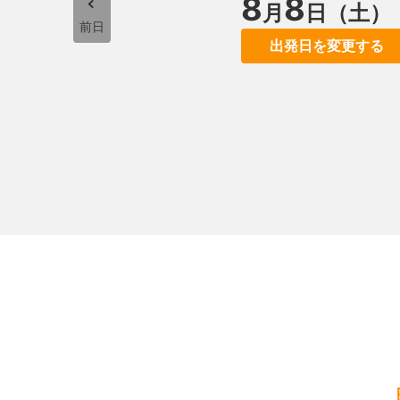
8
8
月
日（土）
前日
出発日を変更する