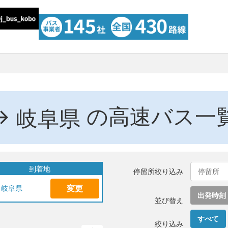
→
の高速バス一
岐阜県
到着地
停留所絞り込み
変更
岐阜県
出発時刻
並び替え
すべて
絞り込み