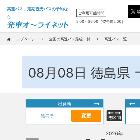
高速バス、定期観光バスの予約な
ご利用可能時間
ら
5:00～26:00（翌午前2:00）
トップページ
全国の高速バス路線一覧
高速バス一覧
08月08日
徳島県
出発地
変更
徳島県
逆区間
2026年