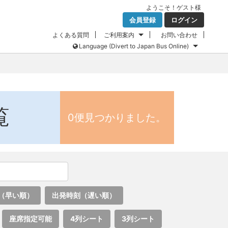
ようこそ！
ゲスト
様
会員登録
ログイン
よくある質問
ご利用案内
お問い合わせ
Language (Divert to Japan Bus Online)
覧
0便見つかりました。
（早い順）
出発時刻（遅い順）
座席指定可能
4列シート
3列シート