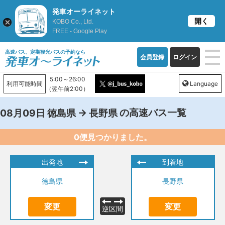
発車オーライネット
開く
KOBO Co., Ltd.
FREE - Google Play
高速バス、定期観光バスの予約なら
会員登録
ログイン
5:00～26:00
利用可能時間
Language
（翌午前2:00）
→
の高速バス一覧
08月09日
徳島県
長野県
0便見つかりました。
出発地
到着地
徳島県
長野県
変更
変更
逆区間