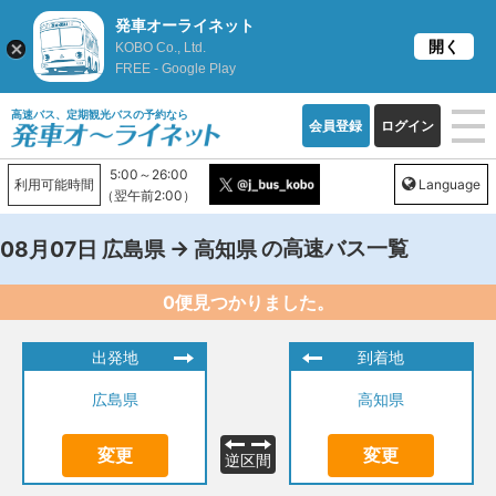
発車オーライネット
開く
KOBO Co., Ltd.
FREE - Google Play
高速バス、定期観光バスの予約なら
会員登録
ログイン
5:00～26:00
利用可能時間
Language
（翌午前2:00）
→
の高速バス一覧
08月07日
広島県
高知県
0便見つかりました。
出発地
到着地
広島県
高知県
変更
変更
逆区間