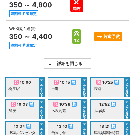
350 ～ 4,800
満席
障割可 片道限定
WEB購入運賃:
350 ～ 4,400
片道予約
12
障割可 片道限定
詳細を閉じる
マ
マ
マ
10:00
10:15
10:25
ッ
ッ
ッ
プ
プ
プ
松江駅
玉造
宍道
を
を
を
見
見
見
る
る
る
マ
マ
マ
10:33
10:39
12:52
ッ
ッ
ッ
プ
プ
プ
加茂
木次高速
大塚駅
を
を
を
見
見
見
る
る
る
マ
マ
マ
13:04
13:10
13:21
ッ
ッ
ッ
プ
プ
プ
広島バスセンタ
合同庁舎
広島駅新幹線口
を
を
を