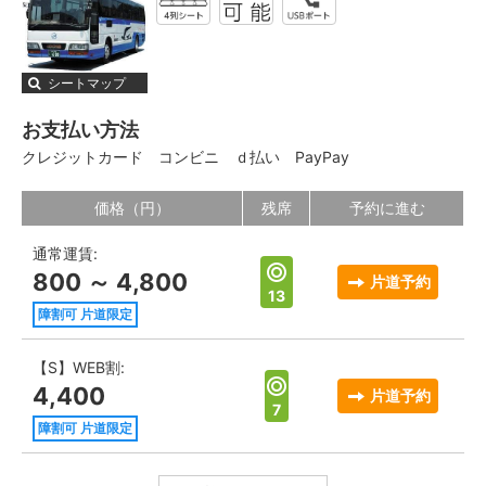
シートマップ
お支払い方法
クレジットカード
コンビニ
ｄ払い
PayPay
価格（円）
残席
予約に進む
通常運賃:
800 ～ 4,800
片道予約
13
障割可 片道限定
【S】WEB割:
4,400
片道予約
7
障割可 片道限定