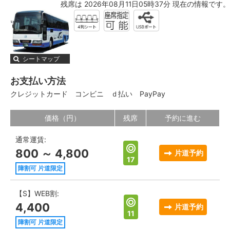
残席は 2026年08月11日05時37分 現在の情報です。
シートマップ
お支払い方法
クレジットカード
コンビニ
ｄ払い
PayPay
価格（円）
残席
予約に進む
通常運賃:
800 ～ 4,800
片道予約
17
障割可 片道限定
【S】WEB割:
4,400
片道予約
11
障割可 片道限定