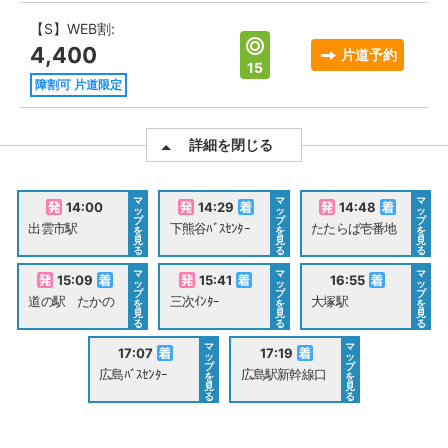
【S】WEB割:
4,400
片道予約
15
障割可 片道限定
詳細を閉じる
マ
マ
マ
14:00
14:29
14:48
ッ
ッ
ッ
プ
プ
プ
出雲市駅
下熊谷ﾊﾞｽｾﾝﾀｰ
たたらば壱番地
を
を
を
見
見
見
る
る
る
マ
マ
マ
15:09
15:41
16:55
ッ
ッ
ッ
プ
プ
プ
道の駅 たかの
三次ｲﾝﾀｰ
大塚駅
を
を
を
見
見
見
る
る
る
マ
マ
17:07
17:19
ッ
ッ
プ
プ
広島ﾊﾞｽｾﾝﾀｰ
広島駅新幹線口
を
を
見
見
る
る