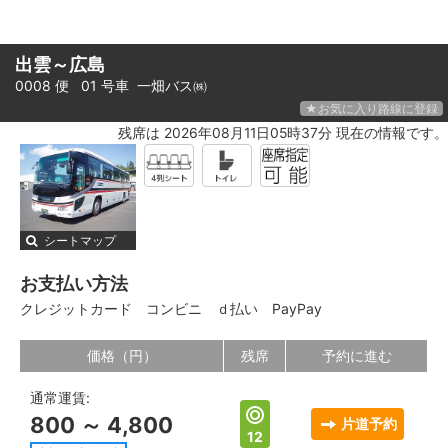
出雲～広島
0008 便 01 号車
一畑バス㈱
★お気に入り路線に登録
残席は 2026年08月11日05時37分 現在の情報です。
シートマップ
お支払い方法
クレジットカード
コンビニ
ｄ払い
PayPay
価格（円）
残席
予約に進む
通常運賃:
800 ～ 4,800
片道予約
12