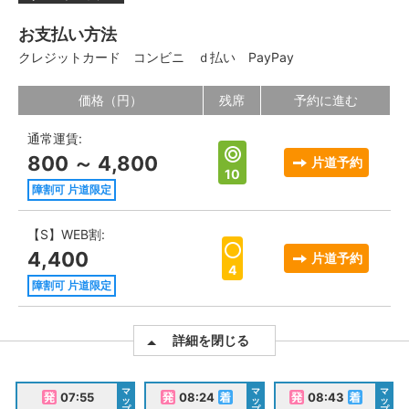
お支払い方法
クレジットカード
コンビニ
ｄ払い
PayPay
価格（円）
残席
予約に進む
通常運賃:
800 ～ 4,800
片道予約
10
障割可 片道限定
【S】WEB割:
4,400
片道予約
4
障割可 片道限定
詳細を閉じる
マ
マ
マ
07:55
08:24
08:43
ッ
ッ
ッ