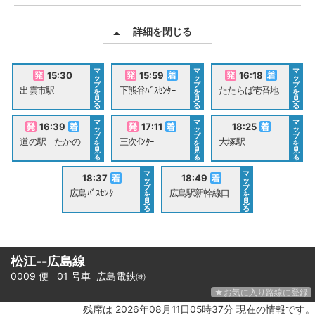
詳細を閉じる
マ
マ
マ
15:30
15:59
16:18
ッ
ッ
ッ
プ
プ
プ
出雲市駅
下熊谷ﾊﾞｽｾﾝﾀｰ
たたらば壱番地
を
を
を
見
見
見
る
る
る
マ
マ
マ
16:39
17:11
18:25
ッ
ッ
ッ
プ
プ
プ
道の駅 たかの
三次ｲﾝﾀｰ
大塚駅
を
を
を
見
見
見
る
る
る
マ
マ
18:37
18:49
ッ
ッ
プ
プ
広島ﾊﾞｽｾﾝﾀｰ
広島駅新幹線口
を
を
見
見
る
る
松江--広島線
0009 便 01 号車
広島電鉄㈱
★お気に入り路線に登録
残席は 2026年08月11日05時37分 現在の情報です。