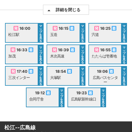
詳細を閉じる
マ
マ
マ
16:00
16:15
16:25
ッ
ッ
ッ
プ
プ
プ
松江駅
玉造
宍道
を
を
を
見
見
見
る
る
る
マ
マ
マ
16:33
16:39
16:55
ッ
ッ
ッ
プ
プ
プ
加茂
木次高速
たたらば壱番地
を
を
を
見
見
見
る
る
る
マ
マ
マ
17:40
18:54
19:06
ッ
ッ
ッ
プ
プ
プ
三次インター
大塚駅
広島バスセンタ
を
を
を
見
見
見
ー
る
る
る
マ
マ
19:12
19:23
ッ
ッ
プ
プ
合同庁舎
広島駅新幹線口
を
を
見
見
る
る
松江--広島線