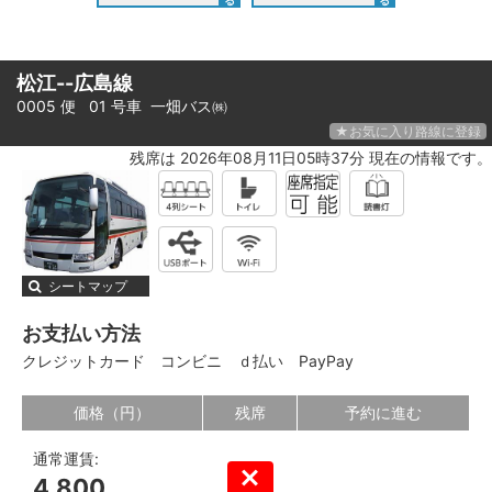
松江--広島線
0005 便 01 号車
一畑バス㈱
★お気に入り路線に登録
残席は 2026年08月11日05時37分 現在の情報です。
シートマップ
お支払い方法
クレジットカード
コンビニ
ｄ払い
PayPay
価格（円）
残席
予約に進む
通常運賃:
4,800