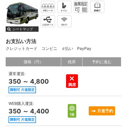
シートマップ
お支払い方法
クレジットカード
コンビニ
ｄ払い
PayPay
価格（円）
残席
予約に進む
通常運賃:
350 ～ 4,800
満席
障割可 片道限定
WEB購入運賃:
350 ～ 4,400
片道予約
18
障割可 片道限定