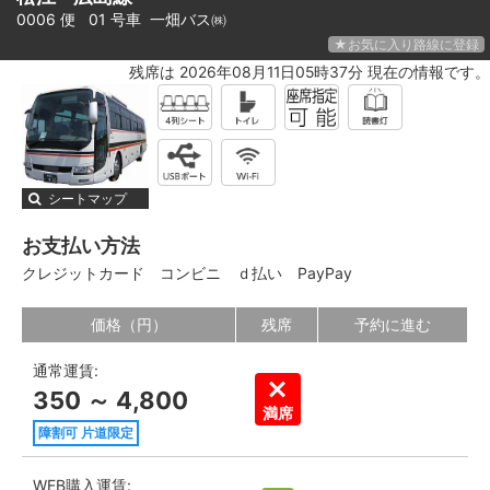
0006 便 01 号車
一畑バス㈱
★お気に入り路線に登録
残席は 2026年08月11日05時37分 現在の情報です。
シートマップ
お支払い方法
クレジットカード
コンビニ
ｄ払い
PayPay
価格（円）
残席
予約に進む
通常運賃:
350 ～ 4,800
満席
障割可 片道限定
WEB購入運賃: