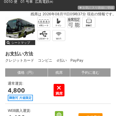
0010 便 01 号車
広島電鉄㈱
★お気に入り路線に登録
残席は 2026年08月11日05時37分 現在の情報です。
シートマップ
お支払い方法
クレジットカード
コンビニ
ｄ払い
PayPay
価格（円）
残席
予約に進む
通常運賃:
4,800
満席
障割可 片道限定
WEB購入運賃: