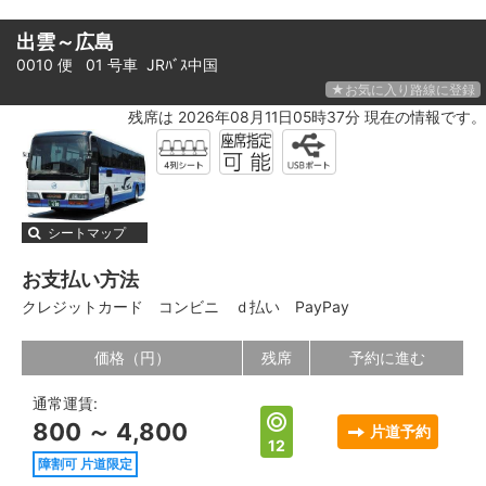
出雲～広島
0010 便 01 号車
JRﾊﾞｽ中国
★お気に入り路線に登録
残席は 2026年08月11日05時37分 現在の情報です。
シートマップ
お支払い方法
クレジットカード
コンビニ
ｄ払い
PayPay
価格（円）
残席
予約に進む
通常運賃:
800 ～ 4,800
片道予約
12
障割可 片道限定