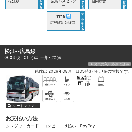
松江駅
広島バスセンタ
合同庁舎
を
を
を
見
見
見
ー
る
る
る
マ
11:15
ッ
プ
広島駅新幹線口
を
見
る
松江--広島線
0003 便 01 号車
一畑バス㈱
★お気に入り路線に登録
残席は 2026年08月11日05時37分 現在の情報です。
シートマップ
お支払い方法
クレジットカード
コンビニ
ｄ払い
PayPay