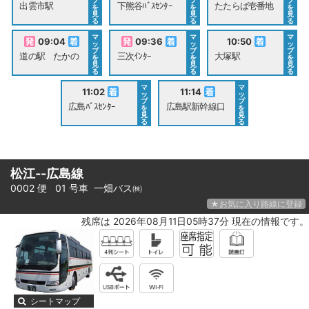
プ
プ
プ
出雲市駅
下熊谷ﾊﾞｽｾﾝﾀｰ
たたらば壱番地
を
を
を
見
見
見
る
る
る
マ
マ
マ
09:04
09:36
10:50
ッ
ッ
ッ
プ
プ
プ
道の駅 たかの
三次ｲﾝﾀｰ
大塚駅
を
を
を
見
見
見
る
る
る
マ
マ
11:02
11:14
ッ
ッ
プ
プ
広島ﾊﾞｽｾﾝﾀｰ
広島駅新幹線口
を
を
見
見
る
る
松江--広島線
0002 便 01 号車
一畑バス㈱
★お気に入り路線に登録
残席は 2026年08月11日05時37分 現在の情報です。
シートマップ