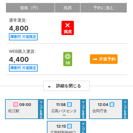
価格（円）
残席
予約に進む
通常運賃:
4,800
満席
障割可 片道限定
WEB購入運賃:
4,400
片道予約
16
障割可 片道限定
詳細を閉じる
マ
マ
マ
09:00
11:58
12:04
ッ
ッ
ッ
プ
プ
プ
松江駅
広島バスセンタ
合同庁舎
を
を
を
見
見
見
ー
る
る
る
マ
12:15
ッ
プ
広島駅新幹線口
を