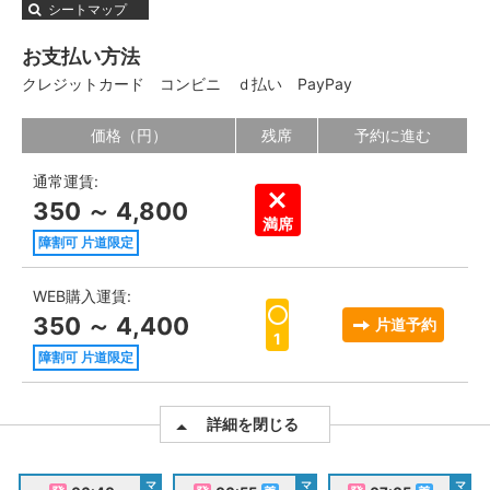
シートマップ
お支払い方法
クレジットカード
コンビニ
ｄ払い
PayPay
価格（円）
残席
予約に進む
通常運賃:
350 ～ 4,800
満席
障割可 片道限定
WEB購入運賃:
350 ～ 4,400
片道予約
1
障割可 片道限定
詳細を閉じる
マ
マ
マ