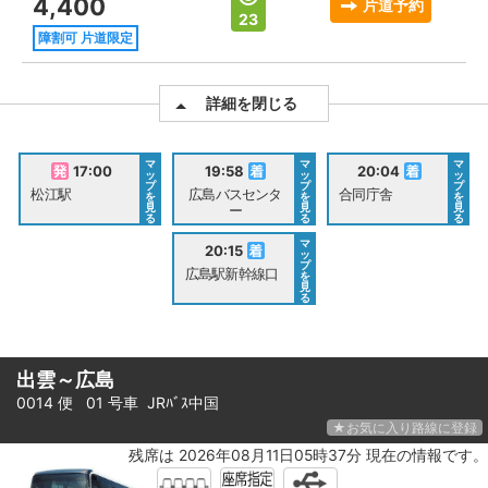
4,400
片道予約
23
障割可 片道限定
詳細を閉じる
マ
マ
マ
17:00
19:58
20:04
ッ
ッ
ッ
プ
プ
プ
松江駅
広島バスセンタ
合同庁舎
を
を
を
見
見
見
ー
る
る
る
マ
20:15
ッ
プ
広島駅新幹線口
を
見
る
出雲～広島
0014 便 01 号車
JRﾊﾞｽ中国
★お気に入り路線に登録
残席は 2026年08月11日05時37分 現在の情報です。