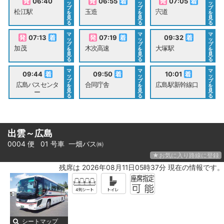
06:40
06:55
07:05
ッ
ッ
ッ
プ
プ
プ
松江駅
玉造
宍道
を
を
を
見
見
見
る
る
る
マ
マ
マ
07:13
07:19
09:32
ッ
ッ
ッ
プ
プ
プ
加茂
木次高速
大塚駅
を
を
を
見
見
見
る
る
る
マ
マ
マ
09:44
09:50
10:01
ッ
ッ
ッ
プ
プ
プ
広島バスセンタ
合同庁舎
広島駅新幹線口
を
を
を
見
見
見
ー
る
る
る
出雲～広島
0004 便 01 号車
一畑バス㈱
★お気に入り路線に登録
残席は 2026年08月11日05時37分 現在の情報です。
シートマップ