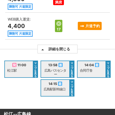
満席
障割可 片道限定
WEB購入運賃:
4,400
片道予約
17
障割可 片道限定
詳細を閉じる
マ
マ
マ
11:00
13:58
14:04
ッ
ッ
ッ
プ
プ
プ
松江駅
広島バスセンタ
合同庁舎
を
を
を
見
見
見
ー
る
る
る
マ
14:15
ッ
プ
広島駅新幹線口
を
見
る
松江--広島線