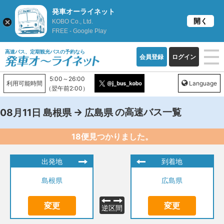
発車オーライネット
開く
KOBO Co., Ltd.
FREE - Google Play
高速バス、定期観光バスの予約なら
会員登録
ログイン
5:00～26:00
利用可能時間
Language
（翌午前2:00）
→
の高速バス一覧
08月11日
島根県
広島県
18便見つかりました。
出発地
到着地
島根県
広島県
変更
変更
逆区間