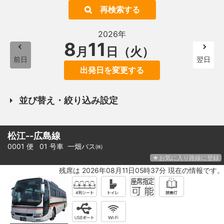
再検索する
2026年
8
11
月
日（火）
前日
翌日
出発日を変更する
並び替え・絞り込み設定
松江--広島線
0001 便 01 号車
一畑バス㈱
★お気に入り路線に登録
残席は 2026年08月11日05時37分 現在の情報です。