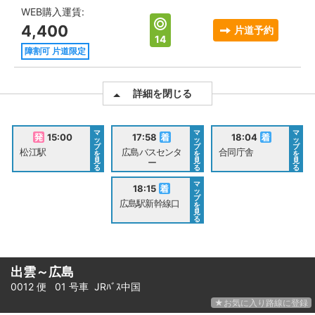
WEB購入運賃:
4,400
片道予約
14
障割可 片道限定
詳細を閉じる
マ
マ
マ
15:00
17:58
18:04
ッ
ッ
ッ
プ
プ
プ
松江駅
広島バスセンタ
合同庁舎
を
を
を
見
見
見
ー
る
る
る
マ
18:15
ッ
プ
広島駅新幹線口
を
見
る
出雲～広島
0012 便 01 号車
JRﾊﾞｽ中国
★お気に入り路線に登録