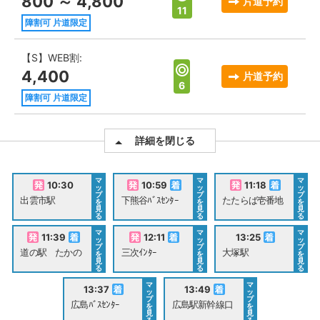
800 ～ 4,800
片道予約
11
障割可 片道限定
【S】WEB割:
4,400
片道予約
6
障割可 片道限定
詳細を閉じる
マ
マ
マ
10:30
10:59
11:18
ッ
ッ
ッ
プ
プ
プ
出雲市駅
下熊谷ﾊﾞｽｾﾝﾀｰ
たたらば壱番地
を
を
を
見
見
見
る
る
る
マ
マ
マ
11:39
12:11
13:25
ッ
ッ
ッ
プ
プ
プ
道の駅 たかの
三次ｲﾝﾀｰ
大塚駅
を
を
を
見
見
見
る
る
る
マ
マ
13:37
13:49
ッ
ッ
プ
プ
広島ﾊﾞｽｾﾝﾀｰ
広島駅新幹線口
を
を
見
見
る
る