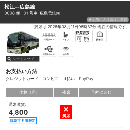
松江--広島線
0008 便 01 号車
広島電鉄㈱
★お気に入り路線に登録
残席は 2026年08月11日05時37分 現在の情報です。
シートマップ
お支払い方法
クレジットカード
コンビニ
ｄ払い
PayPay
価格（円）
残席
予約に進む
通常運賃:
4,800
満席
障割可 片道限定