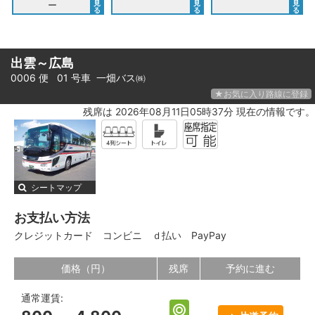
見
見
見
ー
る
る
る
出雲～広島
0006 便 01 号車
一畑バス㈱
★お気に入り路線に登録
残席は 2026年08月11日05時37分 現在の情報です。
シートマップ
お支払い方法
クレジットカード
コンビニ
ｄ払い
PayPay
価格（円）
残席
予約に進む
通常運賃: