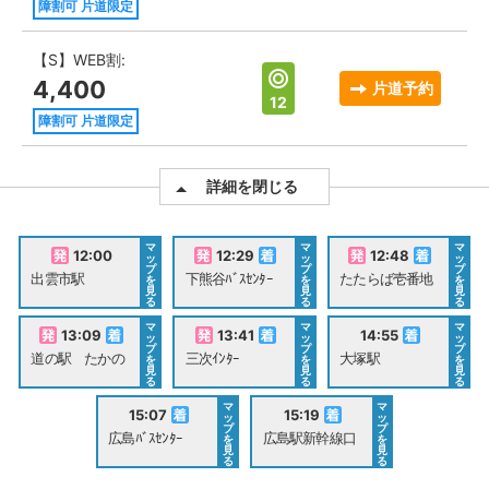
障割可 片道限定
【S】WEB割:
4,400
片道予約
12
障割可 片道限定
詳細を閉じる
マ
マ
マ
12:00
12:29
12:48
ッ
ッ
ッ
プ
プ
プ
出雲市駅
下熊谷ﾊﾞｽｾﾝﾀｰ
たたらば壱番地
を
を
を
見
見
見
る
る
る
マ
マ
マ
13:09
13:41
14:55
ッ
ッ
ッ
プ
プ
プ
道の駅 たかの
三次ｲﾝﾀｰ
大塚駅
を
を
を
見
見
見
る
る
る
マ
マ
15:07
15:19
ッ
ッ
プ
プ
広島ﾊﾞｽｾﾝﾀｰ
広島駅新幹線口
を
を
見
見
る
る