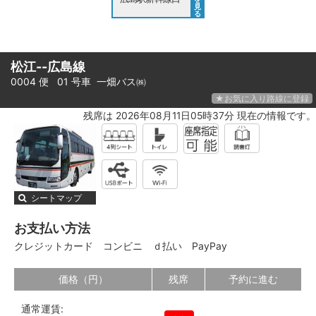
見
る
松江--広島線
0004 便 01 号車
一畑バス㈱
★お気に入り路線に登録
残席は 2026年08月11日05時37分 現在の情報です。
シートマップ
お支払い方法
クレジットカード
コンビニ
ｄ払い
PayPay
価格（円）
残席
予約に進む
通常運賃: