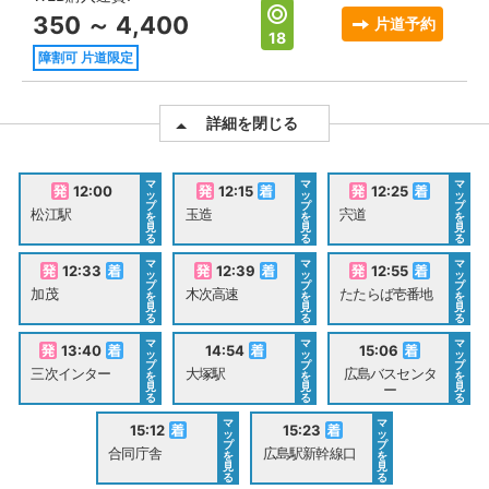
350 ～ 4,400
片道予約
18
障割可 片道限定
詳細を閉じる
マ
マ
マ
12:00
12:15
12:25
ッ
ッ
ッ
プ
プ
プ
松江駅
玉造
宍道
を
を
を
見
見
見
る
る
る
マ
マ
マ
12:33
12:39
12:55
ッ
ッ
ッ
プ
プ
プ
加茂
木次高速
たたらば壱番地
を
を
を
見
見
見
る
る
る
マ
マ
マ
13:40
14:54
15:06
ッ
ッ
ッ
プ
プ
プ
三次インター
大塚駅
広島バスセンタ
を
を
を
見
見
見
ー
る
る
る
マ
マ
15:12
15:23
ッ
ッ
プ
プ
合同庁舎
広島駅新幹線口
を
を
見
見
る
る