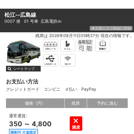
松江--広島線
0007 便 01 号車
広島電鉄㈱
★お気に入り路線に登録
残席は 2026年08月11日05時37分 現在の情報です。
シートマップ
お支払い方法
クレジットカード
コンビニ
ｄ払い
PayPay
価格（円）
残席
予約に進む
通常運賃:
350 ～ 4,800
満席
障割可 片道限定