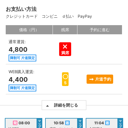
お支払い方法
クレジットカード
コンビニ
ｄ払い
PayPay
価格（円）
残席
予約に進む
通常運賃:
4,800
満席
障割可 片道限定
WEB購入運賃:
4,400
片道予約
5
障割可 片道限定
詳細を閉じる
マ
マ
マ
08:00
10:58
11:04
ッ
ッ
ッ
プ
プ
プ