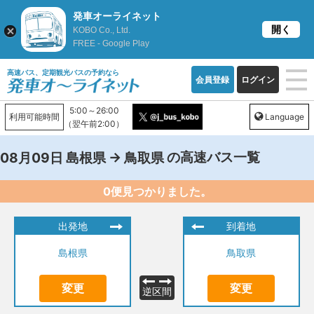
発車オーライネット
開く
KOBO Co., Ltd.
FREE - Google Play
高速バス、定期観光バスの予約なら
会員登録
ログイン
5:00～26:00
利用可能時間
Language
（翌午前2:00）
→
の高速バス一覧
08月09日
島根県
鳥取県
0便見つかりました。
出発地
到着地
島根県
鳥取県
変更
変更
逆区間