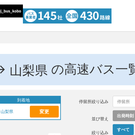
→
の高速バス一
山梨県
到着地
停留所絞り込み
変更
山梨県
出発時刻
並び替え
すべて
絞り込み