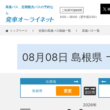
高速バス、定期観光バスの予約な
ご利用可能時間
ら
5:00～26:00（翌午前2:00）
トップページ
全国の高速バス路線一覧
高速バス一覧
08月08日
島根県
出発地
変更
島根県
逆区間
2026年