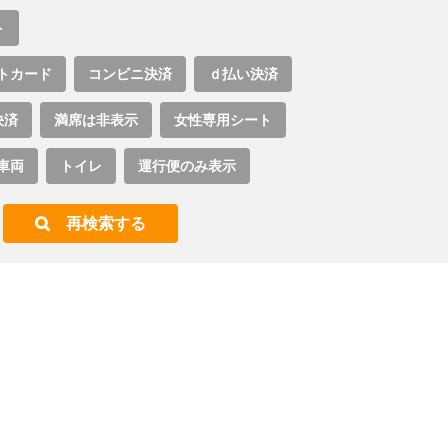
ト
トカード
コンビニ決済
ｄ払い決済
決済
満席は非表示
女性専用シート
車両
トイレ
運行便のみ表示
再検索する
。