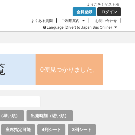
ようこそ！
ゲスト
様
会員登録
ログイン
よくある質問
ご利用案内
お問い合わせ
Language (Divert to Japan Bus Online)
覧
0便見つかりました。
（早い順）
出発時刻（遅い順）
座席指定可能
4列シート
3列シート