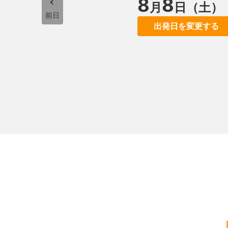
8
8
月
日（土）
前日
出発日を変更する