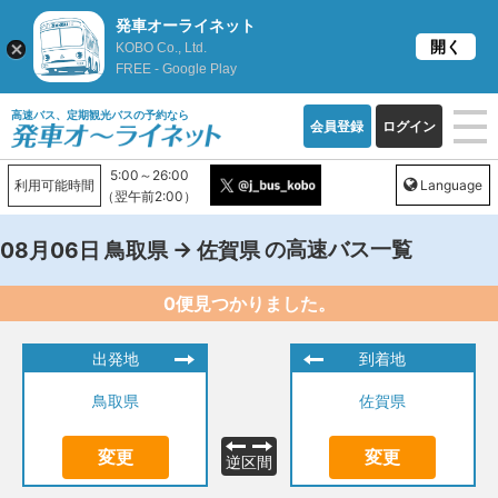
発車オーライネット
開く
KOBO Co., Ltd.
FREE - Google Play
高速バス、定期観光バスの予約なら
会員登録
ログイン
5:00～26:00
利用可能時間
Language
（翌午前2:00）
→
の高速バス一覧
08月06日
鳥取県
佐賀県
0便見つかりました。
出発地
到着地
鳥取県
佐賀県
変更
変更
逆区間