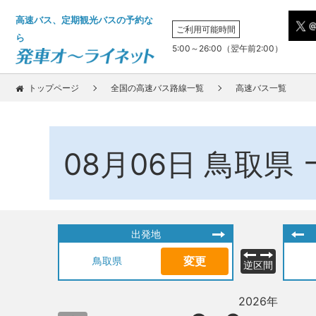
高速バス、定期観光バスの予約な
ご利用可能時間
ら
5:00～26:00（翌午前2:00）
トップページ
全国の高速バス路線一覧
高速バス一覧
08月06日
鳥取県
出発地
変更
鳥取県
逆区間
2026年