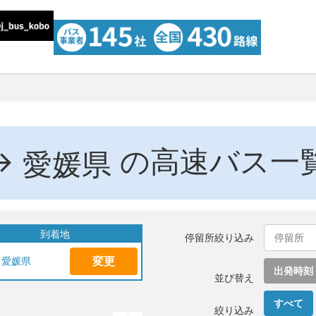
→
の高速バス一
愛媛県
到着地
停留所絞り込み
変更
愛媛県
出発時刻
並び替え
すべて
絞り込み