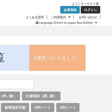
ようこそ！
ゲスト
様
会員登録
ログイン
よくある質問
ご利用案内
お問い合わせ
Language (Divert to Japan Bus Online)
覧
0便見つかりました。
（早い順）
出発時刻（遅い順）
座席指定可能
4列シート
3列シート