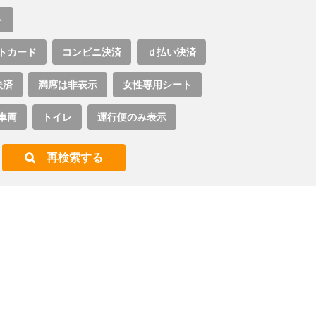
ト
トカード
コンビニ決済
ｄ払い決済
決済
満席は非表示
女性専用シート
車両
トイレ
運行便のみ表示
再検索する
。