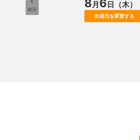
8
6
月
日（木）
前日
出発日を変更する