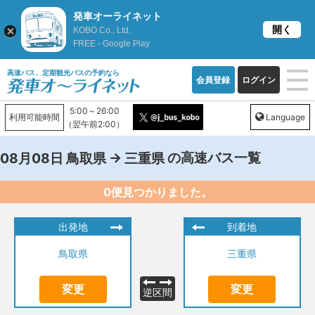
発車オーライネット
開く
KOBO Co., Ltd.
FREE - Google Play
高速バス、定期観光バスの予約なら
会員登録
ログイン
5:00～26:00
利用可能時間
Language
（翌午前2:00）
→
の高速バス一覧
08月08日
鳥取県
三重県
0便見つかりました。
出発地
到着地
鳥取県
三重県
変更
変更
逆区間