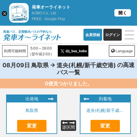
発車オーライネット
開く
KOBO Co., Ltd.
FREE - Google Play
高速バス、定期観光バスの予約なら
会員登録
ログイン
5:00～26:00
利用可能時間
Language
（翌午前2:00）
→
の高速
08月09日
鳥取県
道央(札幌/新千歳空港)
バス一覧
0便見つかりました。
出発地
到着地
鳥取県
道央(札幌/新千歳空港)
変更
変更
逆区間