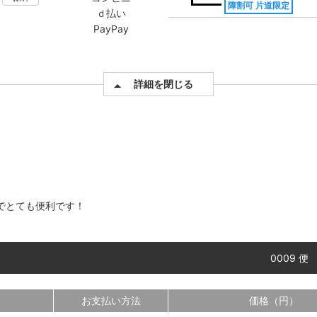
障割可 片道限定
ｄ払い
PayPay
詳細を閉じる
でとても便利です！
0009 便
お支払い方法
価格（円）