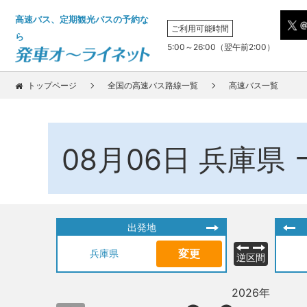
高速バス、定期観光バスの予約な
ご利用可能時間
ら
5:00～26:00（翌午前2:00）
トップページ
全国の高速バス路線一覧
高速バス一覧
08月06日
兵庫県
出発地
変更
兵庫県
逆区間
2026年