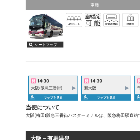
車種
シートマップ
14:30
14:39
大阪(阪急三番街)
新大阪
千
マップを見る
マップを見る
当便について
大阪(梅田)阪急三番街バスターミナルは、阪急梅田駅直結
大阪－有馬温泉