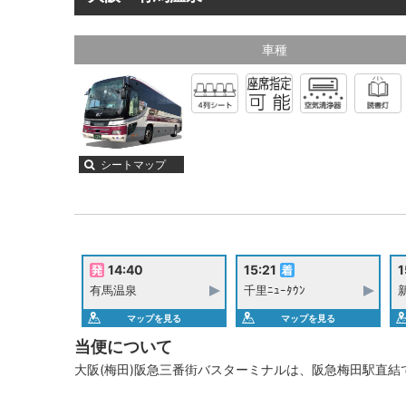
車種
シートマップ
14:40
15:21
1
有馬温泉
千里ﾆｭｰﾀｳﾝ
マップを見る
マップを見る
当便について
大阪(梅田)阪急三番街バスターミナルは、阪急梅田駅直結