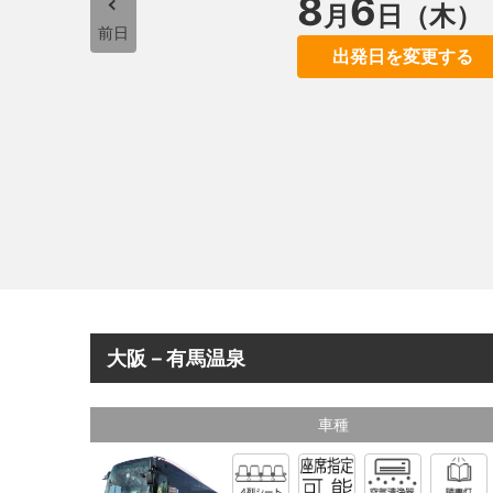
8
6
月
日（木）
前日
出発日を変更する
大阪－有馬温泉
車種