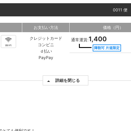
0011 便
お支払い方法
価格（円）
1,400
クレジットカード
通常運賃:
コンビニ
障割可 片道限定
ｄ払い
PayPay
詳細を閉じる
でとても便利です！