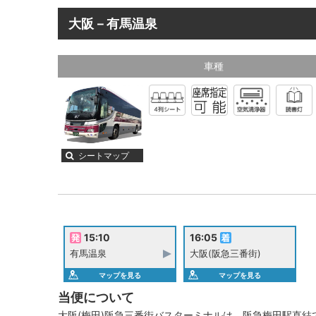
大阪－有馬温泉
車種
シートマップ
15:10
16:05
有馬温泉
大阪(阪急三番街)
マップを見る
マップを見る
当便について
大阪(梅田)阪急三番街バスターミナルは、阪急梅田駅直結