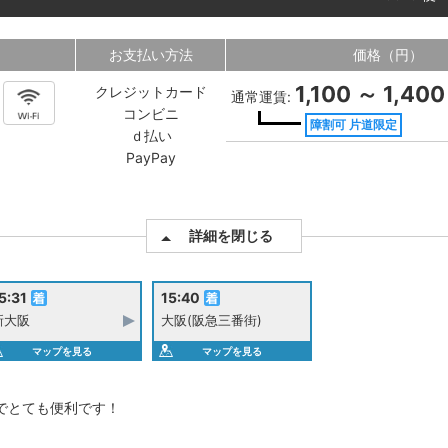
お支払い方法
価格（円）
1,100 ～ 1,400
クレジットカード
通常運賃:
コンビニ
障割可 片道限定
ｄ払い
PayPay
詳細を閉じる
5:31
15:40
新大阪
大阪(阪急三番街)
マップを見る
マップを見る
でとても便利です！