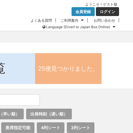
ようこそ！
ゲスト
様
会員登録
ログイン
よくある質問
ご利用案内
お問い合わせ
Language (Divert to Japan Bus Online)
覧
25便見つかりました。
（早い順）
出発時刻（遅い順）
座席指定可能
4列シート
3列シート