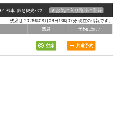
★お気に入り路線に登録
 01 号車
阪急観光バス
残席は 2026年08月06日13時07分 現在の情報です。
残席
予約に進む
空席
片道予約