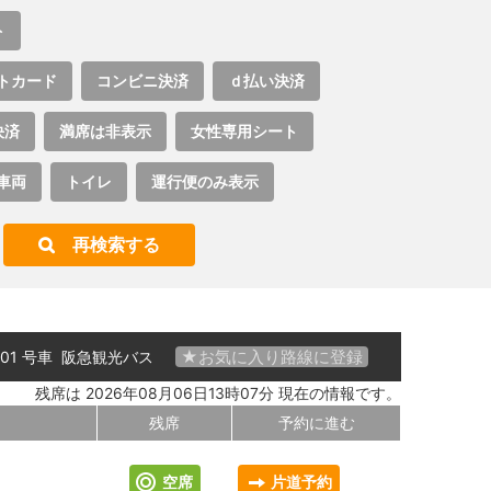
ト
トカード
コンビニ決済
ｄ払い決済
決済
満席は非表示
女性専用シート
車両
トイレ
運行便のみ表示
再検索する
★お気に入り路線に登録
 01 号車
阪急観光バス
残席は 2026年08月06日13時07分 現在の情報です。
残席
予約に進む
空席
片道予約