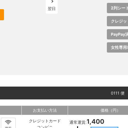
2列シー
翌日
クレジッ
PayPay
女性専用
0111 便
お支払い方法
価格（円）
1,400
クレジットカード
通常運賃:
コンビニ