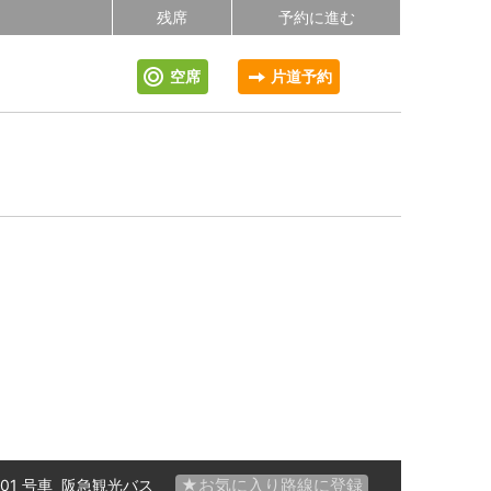
残席
予約に進む
空席
片道予約
★お気に入り路線に登録
 01 号車
阪急観光バス