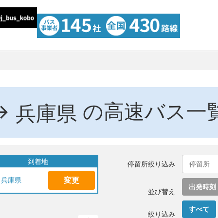
→
の高速バス一
兵庫県
到着地
停留所絞り込み
変更
兵庫県
出発時刻
並び替え
すべて
絞り込み