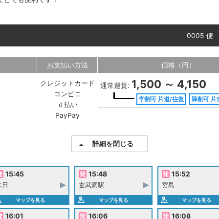
0005 便
お支払い方法
価格（円）
1,500 ～ 4,150
クレジットカード
通常運賃:
コンビニ
学割可 片道/往復
障割可 片
ｄ払い
PayPay
詳細を閉じる
15:45
15:48
15:52
来日
玄武洞駅
宮島
マップを見る
マップを見る
マップを見る
16:01
16:06
16:08