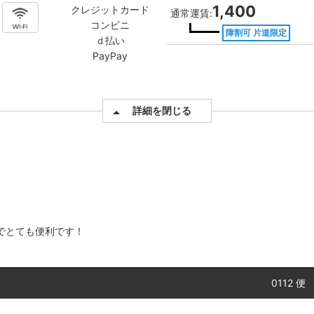
1,400
クレジットカード
通常運賃:
コンビニ
障割可 片道限定
ｄ払い
PayPay
詳細を閉じる
でとても便利です！
0112 便