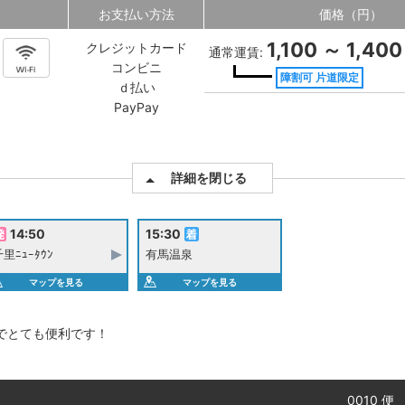
お支払い方法
価格（円）
1,100 ～ 1,400
クレジットカード
通常運賃:
コンビニ
障割可 片道限定
ｄ払い
PayPay
詳細を閉じる
14:50
15:30
里ﾆｭｰﾀｳﾝ
有馬温泉
マップを見る
マップを見る
でとても便利です！
0010 便