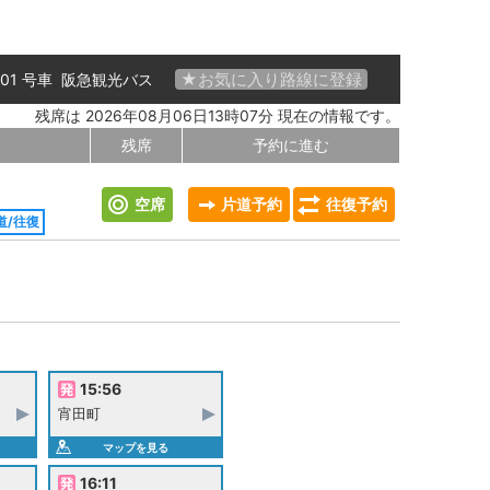
★お気に入り路線に登録
 01 号車
阪急観光バス
残席は 2026年08月06日13時07分 現在の情報です。
残席
予約に進む
空席
片道予約
往復予約
道/往復
15:56
宵田町
マップを見る
16:11