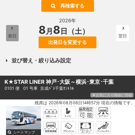
再検索する
2026年
8
8
月
日（土）
前日
翌日
出発日を変更する
並び替え・絞り込み設定
K★STAR LINER 神戸･大阪～横浜･東京･千葉
0101 便 01 号車
京成ﾊﾞｽ千葉ｾﾝﾄﾗﾙ
★お気に入り路線に登録
残席は 2026年08月08日14時57分 現在の情報です。
シートマップ