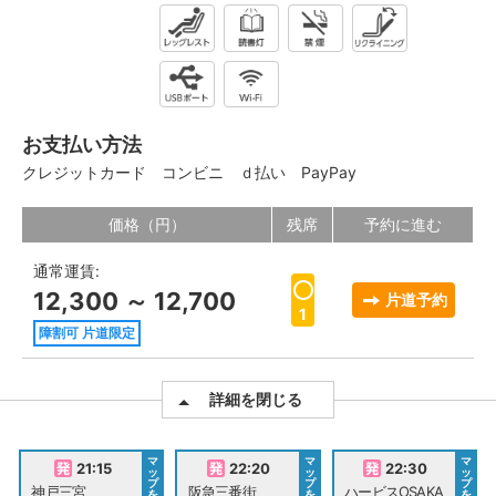
お支払い方法
クレジットカード
コンビニ
ｄ払い
PayPay
価格（円）
残席
予約に進む
通常運賃:
12,300 ～ 12,700
片道予約
1
障割可 片道限定
詳細を閉じる
マ
マ
マ
21:15
22:20
22:30
ッ
ッ
ッ
プ
プ
プ
神戸三宮
阪急三番街
ハービスOSAKA
を
を
を