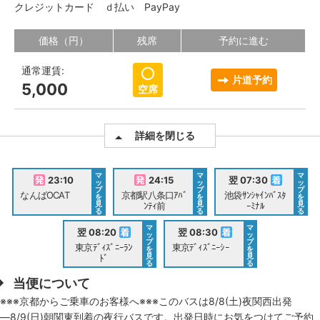
クレジットカード
ｄ払い
PayPay
価格（円）
残席
予約に進む
通常運賃:
片道予約
5,000
空席
詳細を閉じる
マ
マ
マ
23:10
24:15
翌 07:30
ッ
ッ
ッ
プ
プ
プ
なんばOCAT
京都駅八条口ｱﾊﾞ
池袋ｻﾝｼｬｲﾝﾊﾞｽﾀ
を
を
を
見
見
見
ﾝﾃｨ前
ｰﾐﾅﾙ
る
る
る
マ
マ
翌 08:20
翌 08:30
ッ
ッ
プ
プ
東京ﾃﾞｨｽﾞﾆｰﾗﾝ
東京ﾃﾞｨｽﾞﾆｰｼｰ
を
を
見
見
ﾄﾞ
る
る
当便について
※※※京都からご乗車のお客様へ※※※このバスは8/8(土)夜関西出発
―8/9(日)朝関東到着の夜行バスです。出発日時にお気をつけてご予約