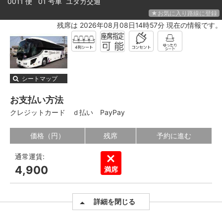
0011 便 01 号車
ユタカ交通
★お気に入り路線に登録
残席は 2026年08月08日14時57分 現在の情報です。
シートマップ
お支払い方法
クレジットカード
ｄ払い
PayPay
価格（円）
残席
予約に進む
通常運賃:
4,900
満席
詳細を閉じる