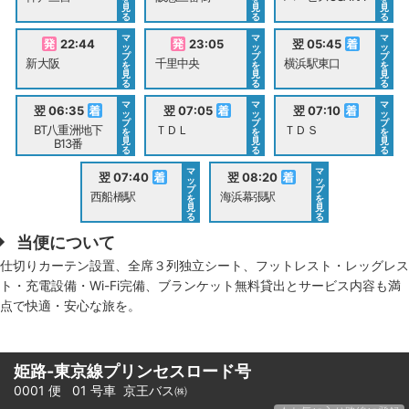
見
見
見
る
る
る
マ
マ
マ
22:44
23:05
翌 05:45
ッ
ッ
ッ
プ
プ
プ
新大阪
千里中央
横浜駅東口
を
を
を
見
見
見
る
る
る
マ
マ
マ
翌 06:35
翌 07:05
翌 07:10
ッ
ッ
ッ
プ
プ
プ
BT八重洲地下
ＴＤＬ
ＴＤＳ
を
を
を
見
見
見
B13番
る
る
る
マ
マ
翌 07:40
翌 08:20
ッ
ッ
プ
プ
西船橋駅
海浜幕張駅
を
を
見
見
る
る
当便について
仕切りカーテン設置、全席３列独立シート、フットレスト・レッグレス
ト・充電設備・Wi-Fi完備、ブランケット無料貸出とサービス内容も満
点で快適・安心な旅を。
姫路-東京線プリンセスロード号
0001 便 01 号車
京王バス㈱