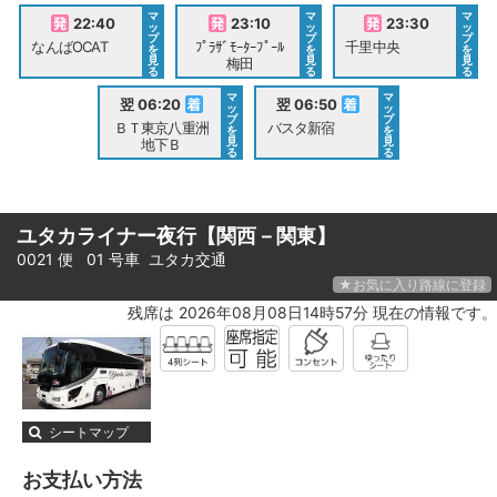
マ
マ
マ
22:40
23:10
23:30
ッ
ッ
ッ
プ
プ
プ
なんばOCAT
ﾌﾟﾗｻﾞﾓｰﾀｰﾌﾟｰﾙ
千里中央
を
を
を
見
見
見
梅田
る
る
る
マ
マ
翌 06:20
翌 06:50
ッ
ッ
プ
プ
ＢＴ東京八重洲
バスタ新宿
を
を
見
見
地下Ｂ
る
る
ユタカライナー夜行【関西－関東】
0021 便 01 号車
ユタカ交通
★お気に入り路線に登録
残席は 2026年08月08日14時57分 現在の情報です。
シートマップ
お支払い方法