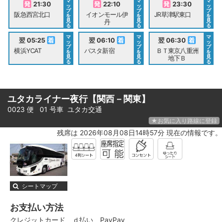
マ
マ
マ
21:30
22:10
23:30
ッ
ッ
ッ
プ
プ
プ
阪急西宮北口
イオンモール伊
JR草津駅東口
を
を
を
見
見
見
丹
る
る
る
マ
マ
マ
翌 05:25
翌 06:10
翌 06:30
ッ
ッ
ッ
プ
プ
プ
横浜YCAT
バスタ新宿
ＢＴ東京八重洲
を
を
を
見
見
見
地下Ｂ
る
る
る
ユタカライナー夜行【関西－関東】
0023 便 01 号車
ユタカ交通
★お気に入り路線に登録
残席は 2026年08月08日14時57分 現在の情報です。
シートマップ
お支払い方法
クレジットカード
ｄ払い
PayPay