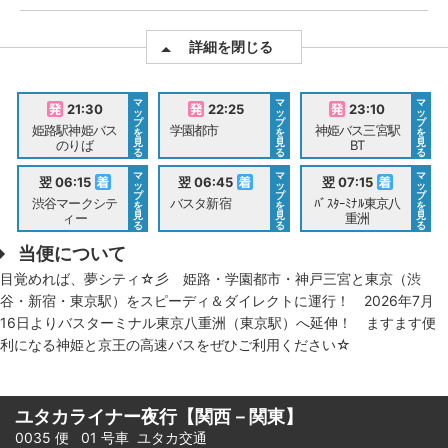
詳細を閉じる
マ
マ
マ
21:30
22:25
23:10
ッ
ッ
ッ
プ
プ
プ
姫路駅神姫バス
学園都市
神姫バス三宮駅
を
を
を
見
見
見
のりば
BT
る
る
る
マ
マ
マ
翌 06:15
翌 06:45
翌 07:15
ッ
ッ
ッ
プ
プ
プ
渋谷マークシテ
バスタ新宿
ﾊﾞｽﾀｰﾐﾅﾙ東京八
を
を
を
見
見
見
ィー
重洲
る
る
る
当便について
目覚めれば、夢シティ☆彡 姫路・学園都市・神戸三宮と東京（渋
谷・新宿・東京駅）をスピーディ＆ダイレクトに運行！ 2026年7月
16日よりバスターミナル東京八重洲（東京駅）へ延伸！ ますます便
利になる神姫と京王の高速バスをぜひご利用ください☆
ユタカライナー夜行【関西－関東】
0035 便 01 号車
ユタカ交通