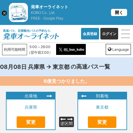
発車オーライネット
開く
KOBO Co., Ltd.
FREE - Google Play
高速バス、定期観光バスの予約なら
会員登録
ログイン
5:00～26:00
利用可能時間
Language
（翌午前2:00）
→
の高速バス一覧
08月08日
兵庫県
東京都
6便見つかりました。
出発地
到着地
兵庫県
東京都
変更
変更
逆区間