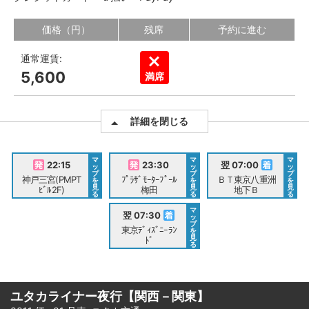
価格（円）
残席
予約に進む
通常運賃:
5,600
満席
詳細を閉じる
マ
マ
マ
22:15
23:30
翌 07:00
ッ
ッ
ッ
プ
プ
プ
神戸三宮(PMPT
ﾌﾟﾗｻﾞﾓｰﾀｰﾌﾟｰﾙ
ＢＴ東京八重洲
を
を
を
見
見
見
ﾋﾞﾙ2F)
梅田
地下Ｂ
る
る
る
マ
翌 07:30
ッ
プ
東京ﾃﾞｨｽﾞﾆｰﾗﾝ
を
見
ﾄﾞ
る
ユタカライナー夜行【関西－関東】