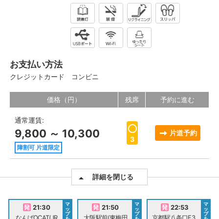
お支払い方法
クレジットカード
コンビニ
価格（円）
残席
予約に進む
通常運賃:
9,800 ～ 10,300
片道予約
3
障割可 片道限定
詳細を閉じる
マ
マ
マ
21:30
21:50
22:53
ッ
ッ
ッ
プ
プ
プ
なんばOCAT(JR
大阪駅前(東梅田
京都駅八条口F3
を
を
を