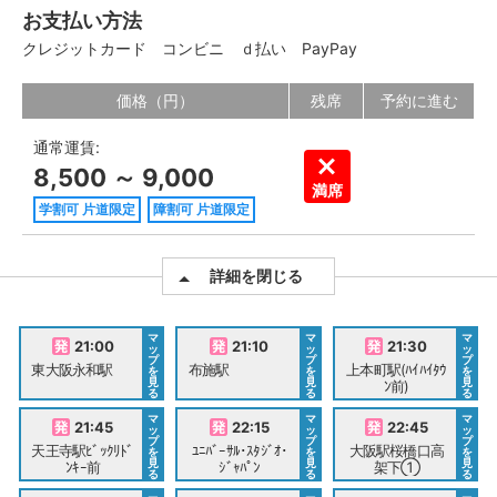
お支払い方法
クレジットカード
コンビニ
ｄ払い
PayPay
価格（円）
残席
予約に進む
通常運賃:
8,500 ～ 9,000
満席
学割可 片道限定
障割可 片道限定
詳細を閉じる
マ
マ
マ
21:00
21:10
21:30
ッ
ッ
ッ
プ
プ
プ
東大阪永和駅
布施駅
上本町駅(ﾊｲﾊｲﾀｳ
を
を
を
見
見
見
ﾝ前)
る
る
る
マ
マ
マ
21:45
22:15
22:45
ッ
ッ
ッ
プ
プ
プ
天王寺駅ﾋﾞｯｸﾘﾄﾞ
ﾕﾆﾊﾞｰｻﾙ･ｽﾀｼﾞｵ･
大阪駅桜橋口高
を
を
を
見
見
見
ﾝｷｰ前
ｼﾞｬﾊﾟﾝ
架下①
る
る
る