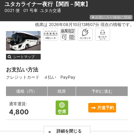
ユタカライナー夜行【関西－関東】
0021 便 01 号車
ユタカ交通
★お気に入り路線に登録
残席は 2026年08月10日13時07分 現在の情報です。
シートマップ
お支払い方法
クレジットカード
ｄ払い
PayPay
価格（円）
残席
予約に進む
通常運賃:
片道予約
4,800
空席
詳細を閉じる