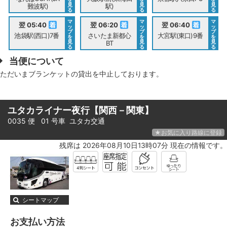
見
見
見
難波駅)
駅)
る
る
る
マ
マ
マ
翌 05:40
翌 06:20
翌 06:40
ッ
ッ
ッ
プ
プ
プ
池袋駅(西口)7番
さいたま新都心
大宮駅(東口)9番
を
を
を
見
見
見
BT
る
る
る
当便について
ただいまブランケットの貸出を中止しております。
ユタカライナー夜行【関西－関東】
0035 便 01 号車
ユタカ交通
★お気に入り路線に登録
残席は 2026年08月10日13時07分 現在の情報です。
シートマップ
お支払い方法