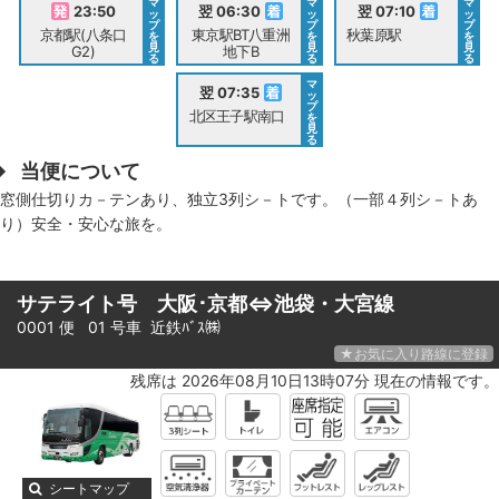
マ
マ
マ
23:50
翌 06:30
翌 07:10
ッ
ッ
ッ
プ
プ
プ
京都駅(八条口
東京駅BT八重洲
秋葉原駅
を
を
を
見
見
見
G2)
地下B
る
る
る
マ
翌 07:35
ッ
プ
北区王子駅南口
を
見
る
当便について
窓側仕切りカ－テンあり、独立3列シ－トです。（一部４列シ－トあ
り）安全・安心な旅を。
サテライト号 大阪･京都⇔池袋・大宮線
0001 便 01 号車
近鉄ﾊﾞｽ㈱
★お気に入り路線に登録
残席は 2026年08月10日13時07分 現在の情報です。
シートマップ