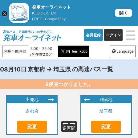
発車オーライネット
開く
KOBO Co., Ltd.
FREE - Google Play
高速バス、定期観光バスの予約なら
会員登録
ログイン
5:00～26:00
利用可能時間
Language
（翌午前2:00）
→
の高速バス一覧
08月10日
京都府
埼玉県
9便見つかりました。
出発地
到着地
京都府
埼玉県
変更
変更
逆区間