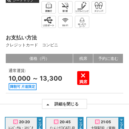
シートマップ
お支払い方法
クレジットカード
コンビニ
価格（円）
残席
予約に進む
通常運賃:
10,000 ～ 13,300
満席
障割可 片道限定
詳細を閉じる
マ
マ
マ
20:20
20:45
21:05
ッ
ッ
ッ
プ
プ
プ
ﾕﾆﾊﾞｰｻﾙ・ｽﾀｼﾞｵ
なんばOCAT(JR
大阪駅前（東梅
を
を
を