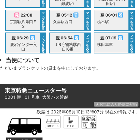
見
見
見
難波駅)
田駅）
る
る
る
マ
マ
マ
22:08
翌 05:12
翌 06:01
ッ
ッ
ッ
プ
プ
プ
京都駅八条口Ｆ
久喜駅西口
栃木駅
を
を
を
見
見
見
３
る
る
る
マ
マ
マ
翌 06:29
翌 06:54
翌 07:19
ッ
ッ
ッ
プ
プ
プ
鹿沼インター入
ＪＲ宇都宮駅西
柳田車庫
を
を
を
見
見
見
口
口16番
る
る
る
当便について
ただいまブランケットの貸出を中止しております。
東京特急ニュースター号
0001 便 01 号車
大阪バス近畿
★お気に入り路線に登録
残席は 2026年08月10日13時07分 現在の情報です。