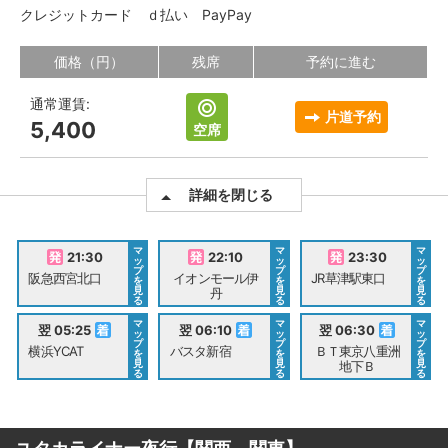
クレジットカード
ｄ払い
PayPay
価格（円）
残席
予約に進む
通常運賃:
片道予約
5,400
空席
詳細を閉じる
マ
マ
マ
21:30
22:10
23:30
ッ
ッ
ッ
プ
プ
プ
阪急西宮北口
イオンモール伊
JR草津駅東口
を
を
を
見
見
見
丹
る
る
る
マ
マ
マ
翌 05:25
翌 06:10
翌 06:30
ッ
ッ
ッ
プ
プ
プ
横浜YCAT
バスタ新宿
ＢＴ東京八重洲
を
を
を
見
見
見
地下Ｂ
る
る
る