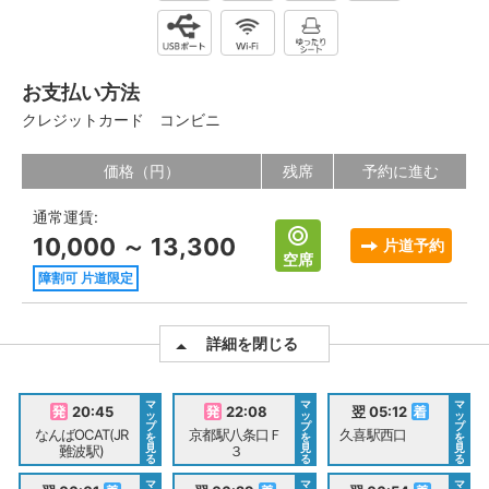
お支払い方法
クレジットカード
コンビニ
価格（円）
残席
予約に進む
通常運賃:
10,000 ～ 13,300
片道予約
空席
障割可 片道限定
詳細を閉じる
マ
マ
マ
20:45
22:08
翌 05:12
ッ
ッ
ッ
プ
プ
プ
なんばOCAT(JR
京都駅八条口Ｆ
久喜駅西口
を
を
を
見
見
見
難波駅)
３
る
る
る
マ
マ
マ