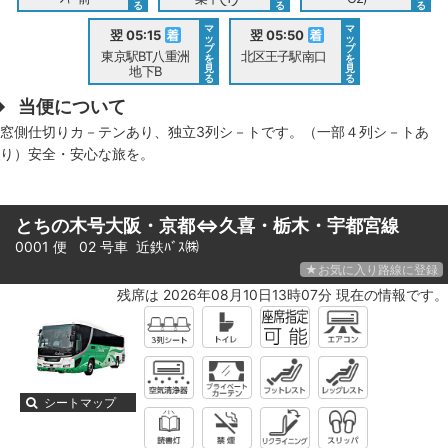
る
る
る
マ
マ
翌 05:15
翌 05:50
ッ
ッ
プ
プ
東京駅BT八重洲
北区王子駅南口
を
を
見
見
地下B
る
る
当便について
窓側仕切りカ－テンあり、独立3列シ－トです。（一部４列シ－トあ
り）安全・安心な旅を。
とちの木号大阪・京都⇔久喜・栃木・宇都宮線
0001 便 02 号車
近鉄ﾊﾞｽ㈱
★お気に入り路線に登録
残席は 2026年08月10日13時07分 現在の情報です。
シートマップ