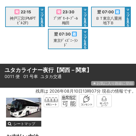
マ
マ
マ
22:15
23:30
翌 07:00
ッ
ッ
ッ
プ
プ
プ
神戸三宮(PMPT
ﾌﾟﾗｻﾞﾓｰﾀｰﾌﾟｰﾙ
ＢＴ東京八重洲
を
を
を
見
見
見
ﾋﾞﾙ2F)
梅田
地下Ｂ
る
る
る
マ
翌 07:30
ッ
プ
東京ﾃﾞｨｽﾞﾆｰﾗﾝ
を
見
ﾄﾞ
る
ユタカライナー夜行【関西－関東】
0011 便 01 号車
ユタカ交通
★お気に入り路線に登録
残席は 2026年08月10日13時07分 現在の情報です。
シートマップ