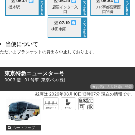
翌 06:01
翌 06:29
翌 06:54
ッ
ッ
ッ
プ
プ
プ
栃木駅
鹿沼インター入
ＪＲ宇都宮駅西
を
を
を
見
見
見
口
口16番
る
る
る
マ
翌 07:19
ッ
プ
柳田車庫
を
見
る
当便について
ただいまブランケットの貸出を中止しております。
東京特急ニュースター号
0003 便 01 号車
東京バス(株)
★お気に入り路線に登録
残席は 2026年08月10日13時07分 現在の情報です。
シートマップ