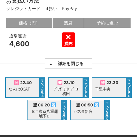
お支払い方法
クレジットカード
ｄ払い
PayPay
価格（円）
残席
予約に進む
通常運賃:
4,600
満席
詳細を閉じる
マ
マ
マ
22:40
23:10
23:30
ッ
ッ
ッ
プ
プ
プ
なんばOCAT
ﾌﾟﾗｻﾞﾓｰﾀｰﾌﾟｰﾙ
千里中央
を
を
を
見
見
見
梅田
る
る
る
マ
マ
翌 06:20
翌 06:50
ッ
ッ
プ
プ
ＢＴ東京八重洲
バスタ新宿
を
を
見
見
地下Ｂ
る
る