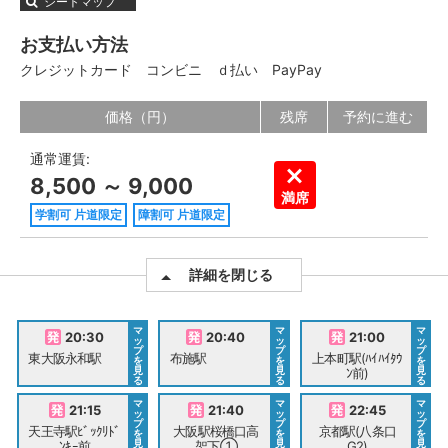
シートマップ
お支払い方法
クレジットカード
コンビニ
ｄ払い
PayPay
価格（円）
残席
予約に進む
通常運賃:
8,500 ～ 9,000
満席
学割可 片道限定
障割可 片道限定
詳細を閉じる
マ
マ
マ
20:30
20:40
21:00
ッ
ッ
ッ
プ
プ
プ
東大阪永和駅
布施駅
上本町駅(ﾊｲﾊｲﾀｳ
を
を
を
見
見
見
ﾝ前)
る
る
る
マ
マ
マ
21:15
21:40
22:45
ッ
ッ
ッ
プ
プ
プ
天王寺駅ﾋﾞｯｸﾘﾄﾞ
大阪駅桜橋口高
京都駅(八条口
を
を
を
見
見
見
ﾝｷｰ前
架下①
G2)