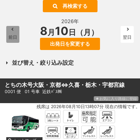
再検索する
2026年
8
10
月
日（月）
前日
翌日
出発日を変更する
並び替え・絞り込み設定
とちの木号大阪・京都⇔久喜・栃木・宇都宮線
0001 便 01 号車
近鉄ﾊﾞｽ㈱
★お気に入り路線に登録
残席は 2026年08月10日13時07分 現在の情報です。