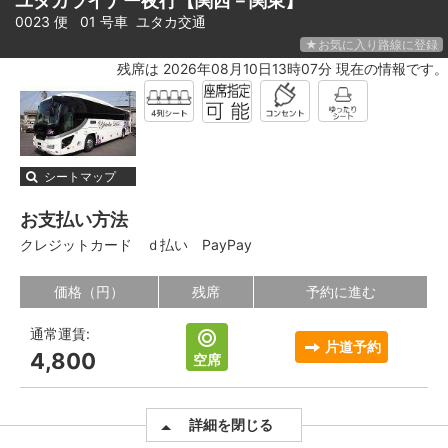
ユタカライナー夜行【関西－関東】
0023 便 01 号車
ユタカ交通
★お気に入り路線に登録
残席は 2026年08月10日13時07分 現在の情報です。
シートマップ
お支払い方法
クレジットカード
ｄ払い
PayPay
価格（円）
残席
予約に進む
通常運賃:
片道予約
4,800
空席
詳細を閉じる