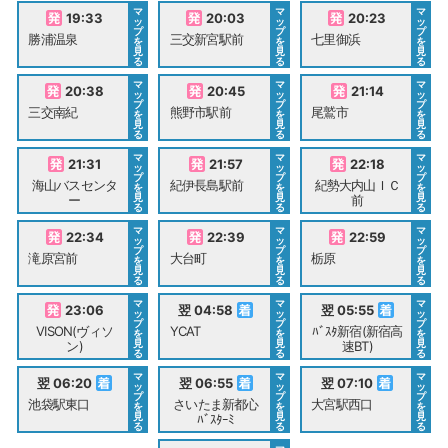
マ
マ
マ
19:33
20:03
20:23
ッ
ッ
ッ
プ
プ
プ
勝浦温泉
三交新宮駅前
七里御浜
を
を
を
見
見
見
る
る
る
マ
マ
マ
20:38
20:45
21:14
ッ
ッ
ッ
プ
プ
プ
三交南紀
熊野市駅前
尾鷲市
を
を
を
見
見
見
る
る
る
マ
マ
マ
21:31
21:57
22:18
ッ
ッ
ッ
プ
プ
プ
海山バスセンタ
紀伊長島駅前
紀勢大内山ＩＣ
を
を
を
見
見
見
ー
前
る
る
る
マ
マ
マ
22:34
22:39
22:59
ッ
ッ
ッ
プ
プ
プ
滝原宮前
大台町
栃原
を
を
を
見
見
見
る
る
る
マ
マ
マ
23:06
翌 04:58
翌 05:55
ッ
ッ
ッ
プ
プ
プ
VISON(ヴィソ
YCAT
ﾊﾞｽﾀ新宿(新宿高
を
を
を
見
見
見
ン)
速BT)
る
る
る
マ
マ
マ
翌 06:20
翌 06:55
翌 07:10
ッ
ッ
ッ
プ
プ
プ
池袋駅東口
さいたま新都心
大宮駅西口
を
を
を
見
見
見
ﾊﾞｽﾀｰﾐ
る
る
る