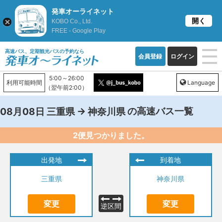
発車オーライネット
開く
KOBO Co., Ltd.
FREE - Google Play
高速バス、定期観光バスの予約なら
会員登録
ログイン
5:00～26:00
利用可能時間
Language
（翌午前2:00）
→
の高速バス一覧
08月08日
三重県
神奈川県
2便見つかりました。
出発地
到着地
三重県
神奈川県
変更
変更
逆区間