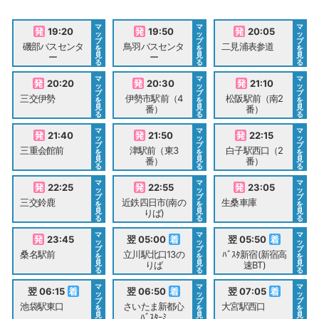
マ
マ
マ
19:20
19:50
20:05
ッ
ッ
ッ
プ
プ
プ
磯部バスセンタ
鳥羽バスセンタ
二見浦表参道
を
を
を
見
見
見
ー
ー
る
る
る
マ
マ
マ
20:20
20:30
21:10
ッ
ッ
ッ
プ
プ
プ
三交伊勢
伊勢市駅前（4
松阪駅前（南2
を
を
を
見
見
見
番）
番）
る
る
る
マ
マ
マ
21:40
21:50
22:15
ッ
ッ
ッ
プ
プ
プ
三重会館前
津駅前（東3
白子駅西口（2
を
を
を
見
見
見
番）
番）
る
る
る
マ
マ
マ
22:25
22:55
23:05
ッ
ッ
ッ
プ
プ
プ
三交鈴鹿
近鉄四日市(南の
生桑車庫
を
を
を
見
見
見
りば)
る
る
る
マ
マ
マ
23:45
翌 05:00
翌 05:50
ッ
ッ
ッ
プ
プ
プ
桑名駅前
立川駅北口13の
ﾊﾞｽﾀ新宿(新宿高
を
を
を
見
見
見
りば
速BT)
る
る
る
マ
マ
マ
翌 06:15
翌 06:50
翌 07:05
ッ
ッ
ッ
プ
プ
プ
池袋駅東口
さいたま新都心
大宮駅西口
を
を
を
見
見
見
ﾊﾞｽﾀｰﾐ