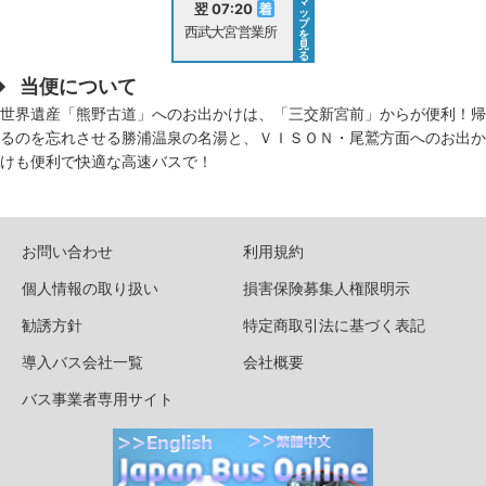
マ
翌 07:20
ッ
プ
西武大宮営業所
を
見
る
当便について
世界遺産「熊野古道」へのお出かけは、「三交新宮前」からが便利！帰
るのを忘れさせる勝浦温泉の名湯と、ＶＩＳＯＮ・尾鷲方面へのお出か
けも便利で快適な高速バスで！
お問い合わせ
利用規約
個人情報の取り扱い
損害保険募集人権限明示
勧誘方針
特定商取引法に基づく表記
導入バス会社一覧
会社概要
バス事業者専用サイト