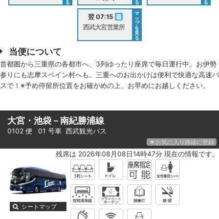
る
る
る
マ
翌 07:15
ッ
プ
西武大宮営業所
を
見
る
当便について
首都圏から三重県の各都市へ、3列ゆったり座席で毎日運行中。お伊勢
参りにも志摩スペイン村へも。三重へのお出かけは便利で快適な高速バ
スで！※予め停留所位置をお確かめの上、お早めにお越しください。
大宮・池袋－南紀勝浦線
0102 便 01 号車
西武観光バス
★お気に入り路線に登録
残席は 2026年08月08日14時47分 現在の情報です。
シートマップ