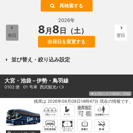
再検索する
2026年
8
8
月
日（土）
前日
翌日
出発日を変更する
並び替え・絞り込み設定
大宮・池袋－伊勢・鳥羽線
0102 便 01 号車
西武観光バス
★お気に入り路線に登録
残席は 2026年08月08日14時47分 現在の情報です。