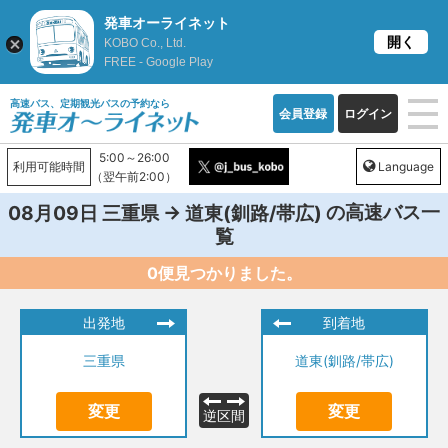
発車オーライネット
開く
KOBO Co., Ltd.
FREE - Google Play
高速バス、定期観光バスの予約なら
会員登録
ログイン
5:00～26:00
利用可能時間
Language
（翌午前2:00）
→
の高速バス一
08月09日
三重県
道東(釧路/帯広)
覧
0便見つかりました。
出発地
到着地
三重県
道東(釧路/帯広)
変更
変更
逆区間