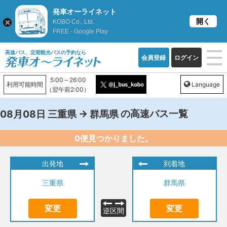
発車オーライネット
開く
KOBO Co., Ltd.
FREE - Google Play
高速バス、定期観光バスの予約なら
会員登録
ログイン
5:00～26:00
利用可能時間
Language
（翌午前2:00）
→
の高速バス一覧
08月08日
三重県
群馬県
0便見つかりました。
出発地
到着地
三重県
群馬県
変更
変更
逆区間