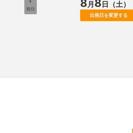
8
8
月
日（土）
前日
出発日を変更する