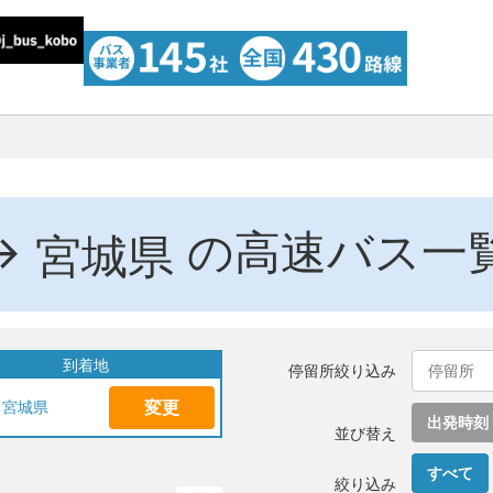
→
の高速バス一
宮城県
到着地
停留所絞り込み
変更
宮城県
出発時刻
並び替え
すべて
絞り込み