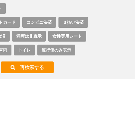
ト
トカード
コンビニ決済
ｄ払い決済
決済
満席は非表示
女性専用シート
車両
トイレ
運行便のみ表示
再検索する
。