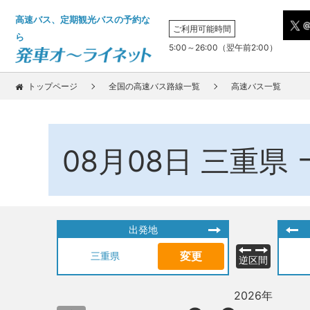
高速バス、定期観光バスの予約な
ご利用可能時間
ら
5:00～26:00（翌午前2:00）
トップページ
全国の高速バス路線一覧
高速バス一覧
08月08日
三重県
出発地
変更
三重県
逆区間
2026年