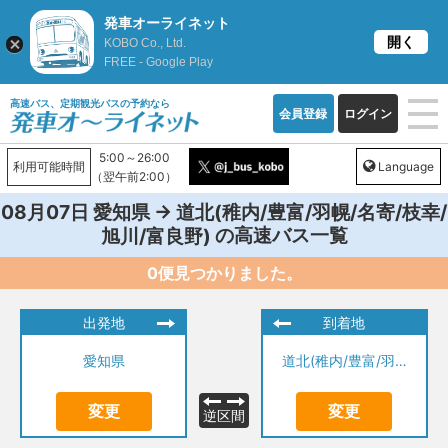
発車オーライネット
開く
KOBO Co., Ltd.
FREE - Google Play
高速バス、定期観光バスの予約なら
会員登録
ログイン
5:00～26:00
利用可能時間
Language
（翌午前2:00）
→
08月07日
愛知県
道北(稚内/豊富/羽幌/名寄/枝幸/
の高速バス一覧
旭川/富良野)
0便見つかりました。
出発地
到着地
愛知県
道北(稚内/豊富/羽幌/名寄/枝幸/旭川/富良野)
変更
変更
逆区間