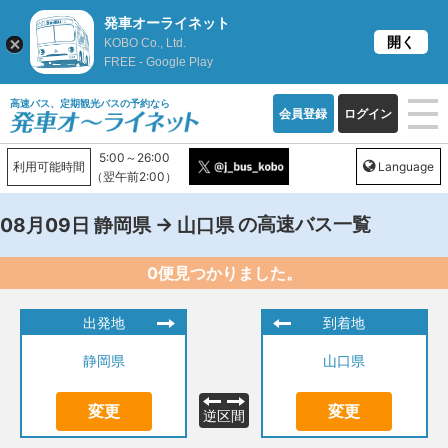
発車オーライネット
開く
KOBO Co., Ltd.
FREE - Google Play
高速バス、定期観光バスの予約なら
会員登録
ログイン
5:00～26:00
利用可能時間
Language
（翌午前2:00）
→
の高速バス一覧
08月09日
静岡県
山口県
0便見つかりました。
出発地
到着地
静岡県
山口県
変更
変更
逆区間