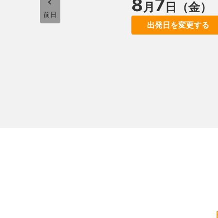
8
7
月
日（金）
前日
出発日を変更する