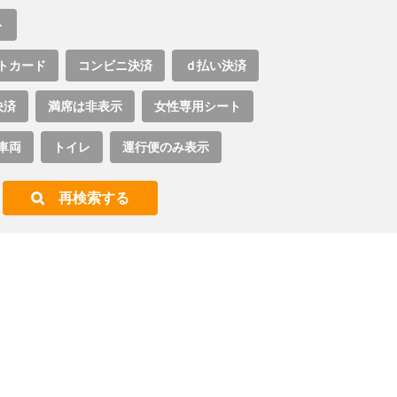
ト
トカード
コンビニ決済
ｄ払い決済
決済
満席は非表示
女性専用シート
車両
トイレ
運行便のみ表示
再検索する
。