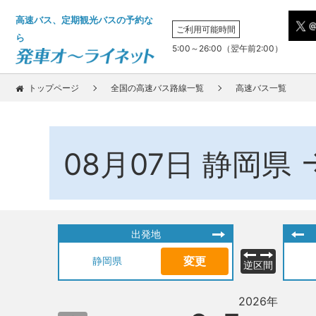
高速バス、定期観光バスの予約な
ご利用可能時間
ら
5:00～26:00（翌午前2:00）
トップページ
全国の高速バス路線一覧
高速バス一覧
08月07日
静岡県
出発地
変更
静岡県
逆区間
2026年