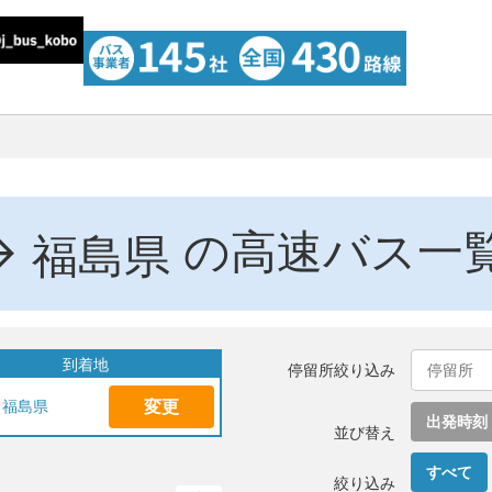
→
の高速バス一
福島県
到着地
停留所絞り込み
変更
福島県
出発時刻
並び替え
すべて
絞り込み