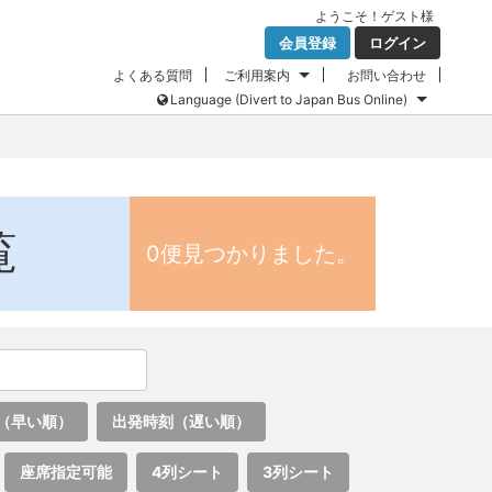
ようこそ！
ゲスト
様
会員登録
ログイン
よくある質問
ご利用案内
お問い合わせ
Language (Divert to Japan Bus Online)
覧
0便見つかりました。
（早い順）
出発時刻（遅い順）
座席指定可能
4列シート
3列シート