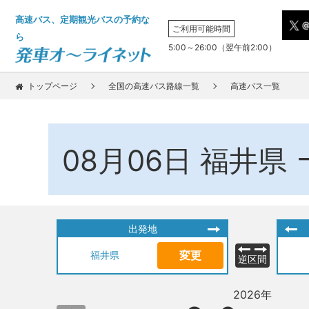
高速バス、定期観光バスの予約な
ご利用可能時間
ら
5:00～26:00（翌午前2:00）
トップページ
全国の高速バス路線一覧
高速バス一覧
08月06日
福井県
出発地
変更
福井県
逆区間
2026年