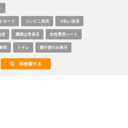
ト
トカード
コンビニ決済
ｄ払い決済
決済
満席は非表示
女性専用シート
車両
トイレ
運行便のみ表示
再検索する
。