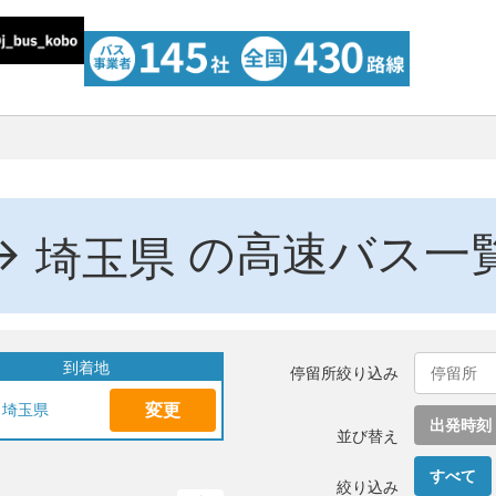
→
の高速バス一
埼玉県
到着地
停留所絞り込み
変更
埼玉県
出発時刻
並び替え
すべて
絞り込み