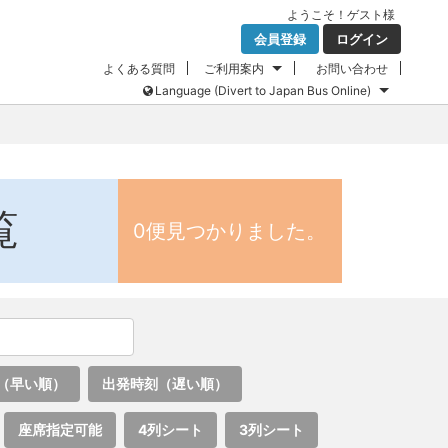
ようこそ！
ゲスト
様
会員登録
ログイン
よくある質問
ご利用案内
お問い合わせ
Language (Divert to Japan Bus Online)
覧
0便見つかりました。
（早い順）
出発時刻（遅い順）
座席指定可能
4列シート
3列シート