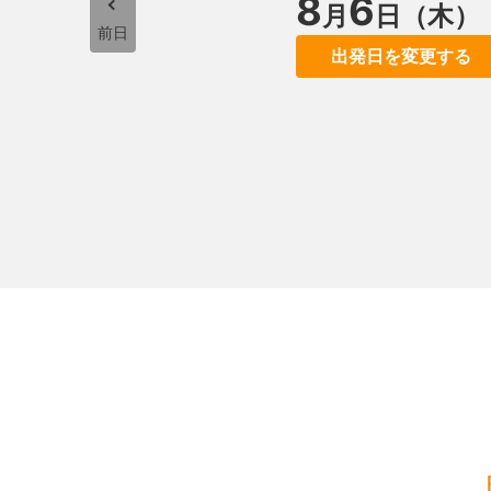
8
6
月
日（木）
前日
出発日を変更する