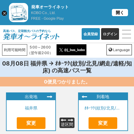
発車オーライネット
開く
KOBO Co., Ltd.
FREE - Google Play
高速バス、定期観光バスの予約なら
会員登録
ログイン
5:00～26:00
利用可能時間
Language
（翌午前2:00）
→
08月08日
福井県
ｵﾎｰﾂｸ(紋別/北見/網走/遠軽/知
の高速バス一覧
床)
0便見つかりました。
出発地
到着地
福井県
ｵﾎｰﾂｸ(紋別/北見/網走/遠軽/知床)
変更
変更
逆区間