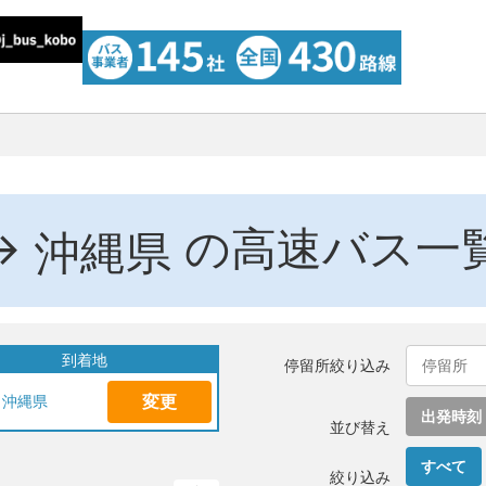
→
の高速バス一
沖縄県
到着地
停留所絞り込み
変更
沖縄県
出発時刻
並び替え
すべて
絞り込み