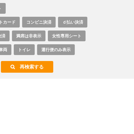
ト
トカード
コンビニ決済
ｄ払い決済
決済
満席は非表示
女性専用シート
車両
トイレ
運行便のみ表示
再検索する
。