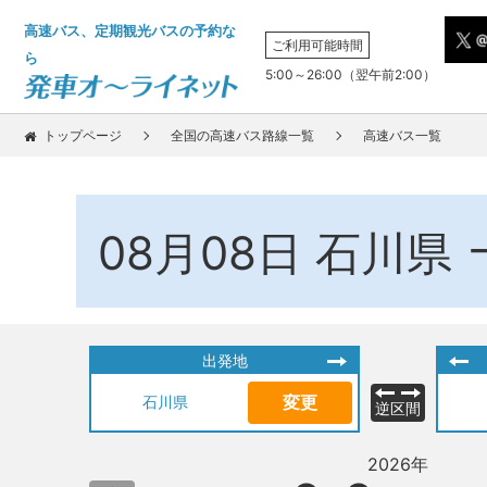
高速バス、定期観光バスの予約な
ご利用可能時間
ら
5:00～26:00（翌午前2:00）
トップページ
全国の高速バス路線一覧
高速バス一覧
08月08日
石川県
出発地
変更
石川県
逆区間
2026年