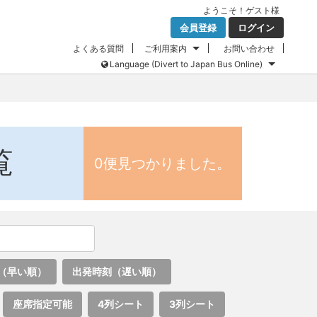
ようこそ！
ゲスト
様
会員登録
ログイン
よくある質問
ご利用案内
お問い合わせ
Language (Divert to Japan Bus Online)
覧
0便見つかりました。
（早い順）
出発時刻（遅い順）
座席指定可能
4列シート
3列シート