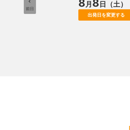
8
8
月
日（土）
前日
出発日を変更する