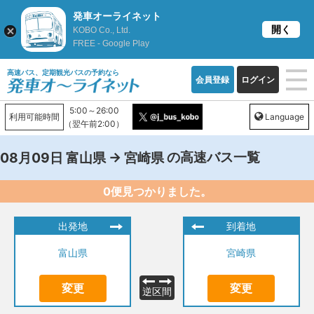
発車オーライネット
開く
KOBO Co., Ltd.
FREE - Google Play
高速バス、定期観光バスの予約なら
会員登録
ログイン
5:00～26:00
利用可能時間
Language
（翌午前2:00）
→
の高速バス一覧
08月09日
富山県
宮崎県
0便見つかりました。
出発地
到着地
富山県
宮崎県
変更
変更
逆区間