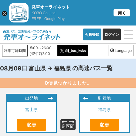
発車オーライネット
開く
KOBO Co., Ltd.
FREE - Google Play
高速バス、定期観光バスの予約なら
会員登録
ログイン
5:00～26:00
利用可能時間
Language
（翌午前2:00）
→
の高速バス一覧
08月09日
富山県
福島県
0便見つかりました。
出発地
到着地
富山県
福島県
変更
変更
逆区間