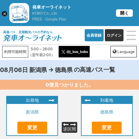
発車オーライネット
開く
KOBO Co., Ltd.
FREE - Google Play
高速バス、定期観光バスの予約なら
会員登録
ログイン
5:00～26:00
利用可能時間
Language
（翌午前2:00）
→
の高速バス一覧
08月06日
新潟県
徳島県
0便見つかりました。
出発地
到着地
新潟県
徳島県
変更
変更
逆区間