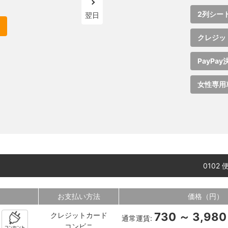
2列シー
翌日
クレジッ
PayPay
女性専用
0102
お支払い方法
価格（円）
730 ～ 3,980
クレジットカード
通常運賃:
コンビニ