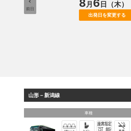
8
6
月
日（木）
前日
出発日を変更する
山形－新潟線
車種