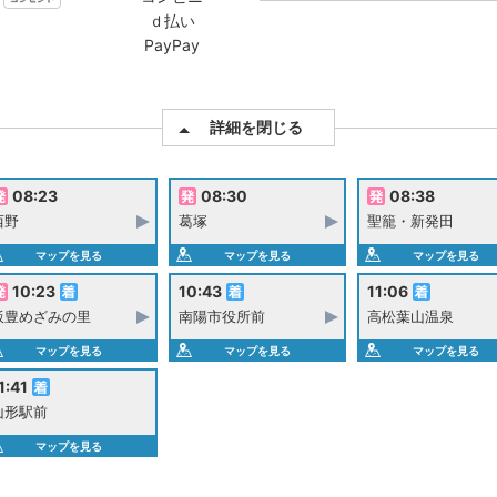
ｄ払い
PayPay
詳細を閉じる
08:23
08:30
08:38
西野
葛塚
聖籠・新発田
マップを見る
マップを見る
マップを見る
10:23
10:43
11:06
飯豊めざみの里
南陽市役所前
高松葉山温泉
マップを見る
マップを見る
マップを見る
1:41
山形駅前
マップを見る