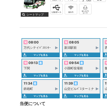
シートマップ
08:00
08:05
万代シテイﾊﾞｽｾﾝﾀｰ
新潟駅前
マップを見る
マップを見る
09:13
09:54
下関
小国町役場前
マップを見る
マップを見る
11:34
11:39
1
鉄砲町
山交ビルﾊﾞｽターミナ
マップを見る
マップを見る
当便について