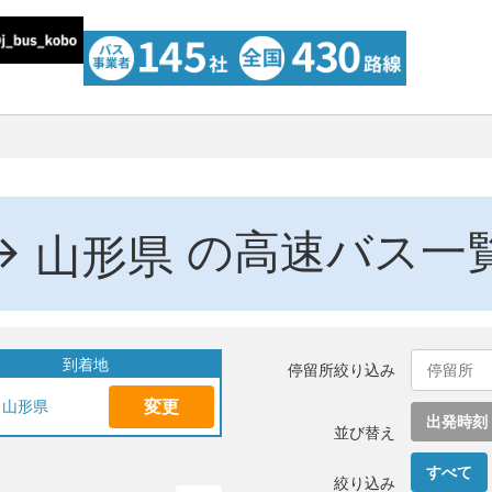
→
の高速バス一
山形県
到着地
停留所絞り込み
変更
山形県
出発時刻
並び替え
すべて
絞り込み