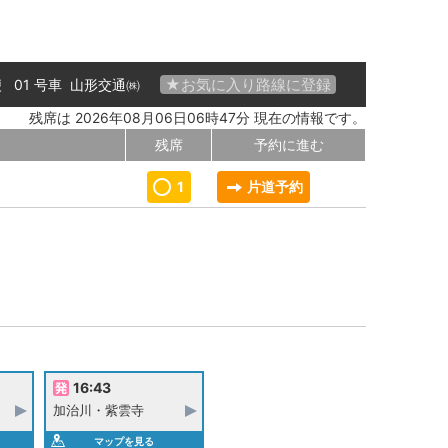
★お気に入り路線に登録
便 01 号車
山形交通㈱
残席は 2026年08月06日06時47分 現在の情報です。
残席
予約に進む
1
片道予約
16:43
加治川・紫雲寺
マップを見る