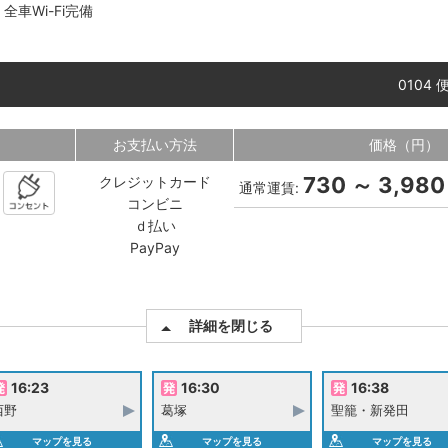
車Wi-Fi完備
0104 
お支払い方法
価格（円）
730 ～ 3,980
クレジットカード
通常運賃:
コンビニ
ｄ払い
PayPay
詳細を閉じる
16:23
16:30
16:38
西野
葛塚
聖籠・新発田
マップを見る
マップを見る
マップを見る