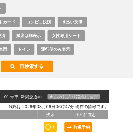
ト
トカード
コンビニ決済
ｄ払い決済
決済
満席は非表示
女性専用シート
車両
トイレ
運行便のみ表示
再検索する
★お気に入り路線に登録
 便 01 号車
新潟交通㈱
残席は 2026年08月06日06時47分 現在の情報です。
残席
予約に進む
1
片道予約