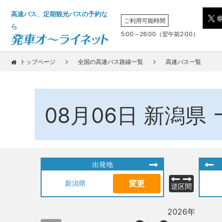
高速バス、定期観光バスの予約な
ご利用可能時間
ら
5:00～26:00（翌午前2:00）
トップページ
全国の高速バス路線一覧
高速バス一覧
08月06日
新潟県
出発地
変更
新潟県
逆区間
2026年