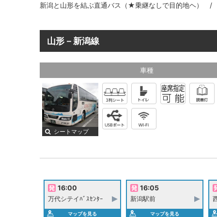
新潟と山形を結ぶ直通バス（★乗継なしで目的地ヘ） / 全
山形－新潟線
車種
シートマップ
16:00
16:05
万代シテイﾊﾞｽｾﾝﾀｰ
新潟駅前
マップを見る
マップを見る