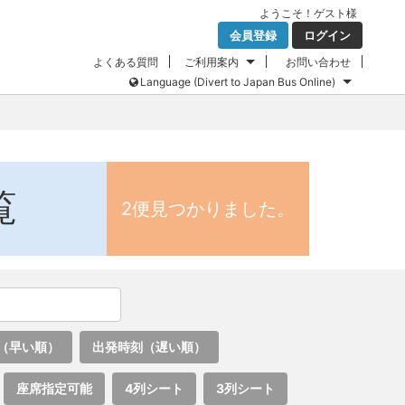
ようこそ！
ゲスト
様
会員登録
ログイン
よくある質問
ご利用案内
お問い合わせ
Language (Divert to Japan Bus Online)
覧
2便見つかりました。
（早い順）
出発時刻（遅い順）
座席指定可能
4列シート
3列シート