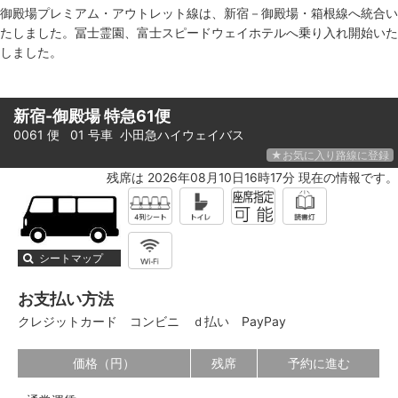
御殿場プレミアム・アウトレット線は、新宿－御殿場・箱根線へ統合い
たしました。冨士霊園、富士スピードウェイホテルへ乗り入れ開始いた
しました。
新宿-御殿場 特急61便
0061 便 01 号車
小田急ハイウェイバス
★お気に入り路線に登録
残席は 2026年08月10日16時17分 現在の情報です。
シートマップ
お支払い方法
クレジットカード
コンビニ
ｄ払い
PayPay
価格（円）
残席
予約に進む