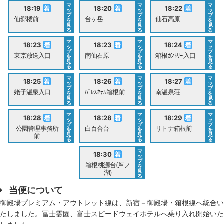
マ
マ
マ
18:19
18:20
18:22
ッ
ッ
ッ
プ
プ
プ
仙郷楼前
台ヶ岳
仙石高原
を
を
を
見
見
見
る
る
る
マ
マ
マ
18:23
18:23
18:24
ッ
ッ
ッ
プ
プ
プ
東京放送入口
南仙石原
箱根ｶﾝﾄﾘｰ入口
を
を
を
見
見
見
る
る
る
マ
マ
マ
18:25
18:26
18:27
ッ
ッ
ッ
プ
プ
プ
姥子温泉入口
ﾊﾟﾚｽﾎﾃﾙ箱根前
南温泉荘
を
を
を
見
見
見
る
る
る
マ
マ
マ
18:28
18:28
18:29
ッ
ッ
ッ
プ
プ
プ
公園管理事務所
白百合台
リトナ箱根前
を
を
を
見
見
見
前
る
る
る
マ
18:30
ッ
プ
箱根桃源台(芦ノ
を
見
湖)
る
当便について
御殿場プレミアム・アウトレット線は、新宿－御殿場・箱根線へ統合い
たしました。冨士霊園、富士スピードウェイホテルへ乗り入れ開始いた