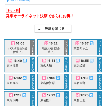
ネット割
発車オーライネット決済でさらにお得！
詳細を閉じる
マ
マ
マ
16:05
16:22
16:37
ッ
ッ
ッ
プ
プ
プ
バスタ新宿 (受
池尻大橋 (受付
東名向ヶ丘
を
を
を
見
見
見
付終了)
終了)
る
る
る
マ
マ
マ
16:40
16:51
16:55
ッ
ッ
ッ
プ
プ
プ
東名江田
東名大和
東名綾瀬
を
を
を
見
見
見
る
る
る
マ
マ
マ
17:02
17:06
17:13
ッ
ッ
ッ
プ
プ
プ
東名厚木
東名伊勢原
東名秦野
を
を
を
見
見
見
る
る
る
マ
マ
マ
17:19
17:22
17:25
ッ
ッ
ッ
プ
プ
プ
東名大井
東名松田
東名山北
を
を
を
見
見
見
る
る
る