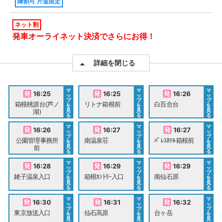
障割可 片道限定
ネット割
発車オーライネット決済でさらにお得！
詳細を閉じる
マ
マ
マ
16:25
16:25
16:26
ッ
ッ
ッ
プ
プ
プ
箱根桃源台(芦ノ
リトナ箱根前
白百合台
を
を
を
見
見
見
湖)
る
る
る
マ
マ
マ
16:26
16:27
16:27
ッ
ッ
ッ
プ
プ
プ
公園管理事務所
南温泉荘
ﾊﾟﾚｽﾎﾃﾙ箱根前
を
を
を
見
見
見
前
る
る
る
マ
マ
マ
16:28
16:29
16:29
ッ
ッ
ッ
プ
プ
プ
姥子温泉入口
箱根ｶﾝﾄﾘｰ入口
南仙石原
を
を
を
見
見
見
る
る
る
マ
マ
マ
16:30
16:31
16:32
ッ
ッ
ッ
プ
プ
プ
東京放送入口
仙石高原
台ヶ岳
を
を
を
見
見
見