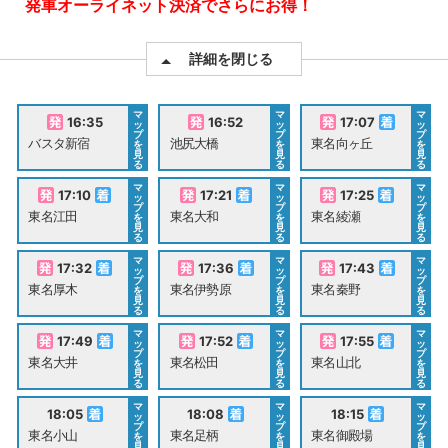
発車オーライネット決済でさらにお得！
詳細を閉じる
マ
マ
マ
16:35
16:52
17:07
ッ
ッ
ッ
プ
プ
プ
バスタ新宿
池尻大橋
東名向ヶ丘
を
を
を
見
見
見
る
る
る
マ
マ
マ
17:10
17:21
17:25
ッ
ッ
ッ
プ
プ
プ
東名江田
東名大和
東名綾瀬
を
を
を
見
見
見
る
る
る
マ
マ
マ
17:32
17:36
17:43
ッ
ッ
ッ
プ
プ
プ
東名厚木
東名伊勢原
東名秦野
を
を
を
見
見
見
る
る
る
マ
マ
マ
17:49
17:52
17:55
ッ
ッ
ッ
プ
プ
プ
東名大井
東名松田
東名山北
を
を
を
見
見
見
る
る
る
マ
マ
マ
18:05
18:08
18:15
ッ
ッ
ッ
プ
プ
プ
東名小山
東名足柄
東名御殿場
を
を
を
見
見
見