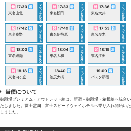
マ
マ
マ
17:30
17:33
17:36
ッ
ッ
ッ
プ
プ
プ
東名山北
東名松田
東名大井
を
を
を
見
見
見
る
る
る
マ
マ
マ
17:42
17:49
17:53
ッ
ッ
ッ
プ
プ
プ
東名秦野
東名伊勢原
東名厚木
を
を
を
見
見
見
る
る
る
マ
マ
マ
18:00
18:04
18:15
ッ
ッ
ッ
プ
プ
プ
東名綾瀬
東名大和
東名江田
を
を
を
見
見
見
る
る
る
マ
マ
マ
18:18
18:40
19:00
ッ
ッ
ッ
プ
プ
プ
東名向ヶ丘
池尻大橋
バスタ新宿
を
を
を
見
見
見
る
る
る
当便について
御殿場プレミアム・アウトレット線は、新宿－御殿場・箱根線へ統合い
たしました。冨士霊園、富士スピードウェイホテルへ乗り入れ開始いた
しました。