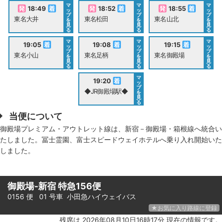
マ
マ
マ
18:49
18:52
18:55
ッ
ッ
ッ
プ
プ
プ
東名大井
東名松田
東名山北
を
を
を
見
見
見
る
る
る
マ
マ
マ
19:05
19:08
19:15
ッ
ッ
ッ
プ
プ
プ
東名小山
東名足柄
東名御殿場
を
を
を
見
見
見
る
る
る
マ
19:20
ッ
プ
◆JR御殿場駅◆
を
見
る
当便について
御殿場プレミアム・アウトレット線は、新宿－御殿場・箱根線へ統合い
たしました。冨士霊園、富士スピードウェイホテルへ乗り入れ開始いた
しました。
御殿場-新宿 特急156便
0156 便 01 号車
小田急ハイウェイバス
★お気に入り路線に登録
残席は 2026年08月10日16時17分 現在の情報です。