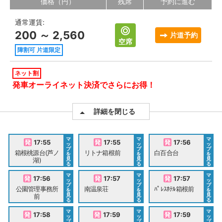
価格（円）
残席
予約に進む
通常運賃:
200 ～ 2,560
片道予約
空席
障割可 片道限定
ネット割
発車オーライネット決済でさらにお得！
詳細を閉じる
マ
マ
マ
17:55
17:55
17:56
ッ
ッ
ッ
プ
プ
プ
箱根桃源台(芦ノ
リトナ箱根前
白百合台
を
を
を
見
見
見
湖)
る
る
る
マ
マ
マ
17:56
17:57
17:57
ッ
ッ
ッ
プ
プ
プ
公園管理事務所
南温泉荘
ﾊﾟﾚｽﾎﾃﾙ箱根前
を
を
を
見
見
見
前
る
る
る
マ
マ
マ
17:58
17:59
17:59
ッ
ッ
ッ
プ
プ
プ