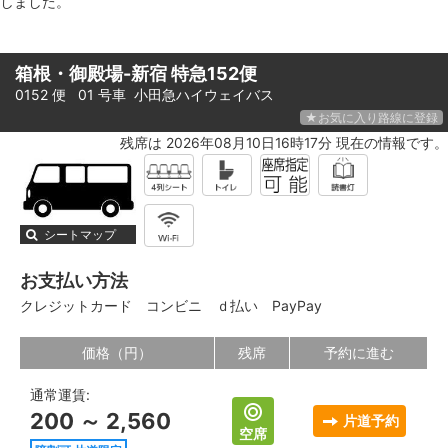
しました。
箱根・御殿場-新宿 特急152便
0152 便 01 号車
小田急ハイウェイバス
★お気に入り路線に登録
残席は 2026年08月10日16時17分 現在の情報です。
シートマップ
お支払い方法
クレジットカード
コンビニ
ｄ払い
PayPay
価格（円）
残席
予約に進む
通常運賃:
200 ～ 2,560
片道予約
空席