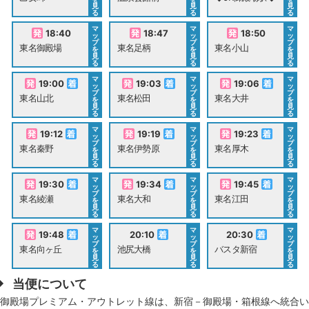
見
見
見
る
る
る
マ
マ
マ
18:40
18:47
18:50
ッ
ッ
ッ
プ
プ
プ
東名御殿場
東名足柄
東名小山
を
を
を
見
見
見
る
る
る
マ
マ
マ
19:00
19:03
19:06
ッ
ッ
ッ
プ
プ
プ
東名山北
東名松田
東名大井
を
を
を
見
見
見
る
る
る
マ
マ
マ
19:12
19:19
19:23
ッ
ッ
ッ
プ
プ
プ
東名秦野
東名伊勢原
東名厚木
を
を
を
見
見
見
る
る
る
マ
マ
マ
19:30
19:34
19:45
ッ
ッ
ッ
プ
プ
プ
東名綾瀬
東名大和
東名江田
を
を
を
見
見
見
る
る
る
マ
マ
マ
19:48
20:10
20:30
ッ
ッ
ッ
プ
プ
プ
東名向ヶ丘
池尻大橋
バスタ新宿
を
を
を
見
見
見
る
る
る
当便について
御殿場プレミアム・アウトレット線は、新宿－御殿場・箱根線へ統合い