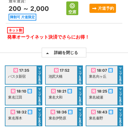
通常運賃:
200 ～ 2,000
片道予約
空席
障割可 片道限定
ネット割
発車オーライネット決済でさらにお得！
詳細を閉じる
マ
マ
マ
17:35
17:52
18:07
ッ
ッ
ッ
プ
プ
プ
バスタ新宿
池尻大橋
東名向ヶ丘
を
を
を
見
見
見
る
る
る
マ
マ
マ
18:10
18:21
18:25
ッ
ッ
ッ
プ
プ
プ
東名江田
東名大和
東名綾瀬
を
を
を
見
見
見
る
る
る
マ
マ
マ
18:32
18:36
18:43
ッ
ッ
ッ
プ
プ
プ
東名厚木
東名伊勢原
東名秦野
を
を
を
見
見
見
る
る
る