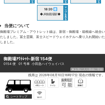
る
る
る
マ
18:20
ッ
プ
◆JR御殿場駅◆
を
見
る
当便について
御殿場プレミアム・アウトレット線は、新宿－御殿場・箱根線へ統合い
たしました。冨士霊園、富士スピードウェイホテルへ乗り入れ開始いた
しました。
御殿場ｱｳﾄﾚｯﾄ-新宿 154便
0154 便 01 号車
小田急ハイウェイバス
★お気に入り路線に登録
残席は 2026年08月10日16時17分 現在の情報です。
シートマップ