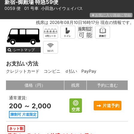
新宿-御殿場 特急59便
0059 便 01 号車
小田急ハイウェイバス
★お気に入り路線に登録
残席は 2026年08月10日16時17分 現在の情報です。
シートマップ
お支払い方法
クレジットカード
コンビニ
ｄ払い
PayPay
価格（円）
残席
予約に進む
通常運賃:
200 ～ 2,000
片道予約
空席
障割可 片道限定
ネット割