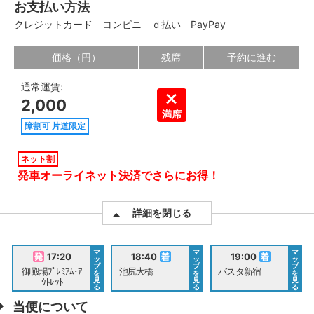
お支払い方法
クレジットカード
コンビニ
ｄ払い
PayPay
価格（円）
残席
予約に進む
通常運賃:
2,000
満席
障割可 片道限定
ネット割
発車オーライネット決済でさらにお得！
詳細を閉じる
マ
マ
マ
17:20
18:40
19:00
ッ
ッ
ッ
プ
プ
プ
御殿場ﾌﾟﾚﾐｱﾑ･ｱ
池尻大橋
バスタ新宿
を
を
を
見
見
見
ｳﾄﾚｯﾄ
る
る
る
当便について