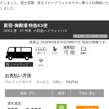
たしました。冨士霊園、富士スピードウェイホテルへ乗り入れ開始いた
しました。
新宿-御殿場 特急63便
0063 便 01 号車
小田急ハイウェイバス
★お気に入り路線に登録
残席は 2026年08月10日16時17分 現在の情報です。
シートマップ
お支払い方法
クレジットカード
コンビニ
ｄ払い
PayPay
価格（円）
残席
予約に進む
通常運賃: