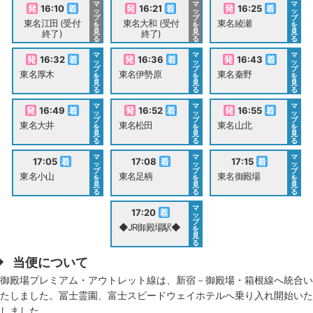
マ
マ
マ
16:10
16:21
16:25
ッ
ッ
ッ
プ
プ
プ
東名江田 (受付
東名大和 (受付
東名綾瀬
を
を
を
見
見
見
終了)
終了)
る
る
る
マ
マ
マ
16:32
16:36
16:43
ッ
ッ
ッ
プ
プ
プ
東名厚木
東名伊勢原
東名秦野
を
を
を
見
見
見
る
る
る
マ
マ
マ
16:49
16:52
16:55
ッ
ッ
ッ
プ
プ
プ
東名大井
東名松田
東名山北
を
を
を
見
見
見
る
る
る
マ
マ
マ
17:05
17:08
17:15
ッ
ッ
ッ
プ
プ
プ
東名小山
東名足柄
東名御殿場
を
を
を
見
見
見
る
る
る
マ
17:20
ッ
プ
◆JR御殿場駅◆
を
見
る
当便について
御殿場プレミアム・アウトレット線は、新宿－御殿場・箱根線へ統合い
たしました。冨士霊園、富士スピードウェイホテルへ乗り入れ開始いた
しました。