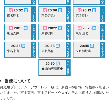
見
見
見
る
る
る
マ
マ
マ
20:02
20:06
20:13
ッ
ッ
ッ
プ
プ
プ
東名厚木
東名伊勢原
東名秦野
を
を
を
見
見
見
る
る
る
マ
マ
マ
20:19
20:22
20:25
ッ
ッ
ッ
プ
プ
プ
東名大井
東名松田
東名山北
を
を
を
見
見
見
る
る
る
マ
マ
マ
20:35
20:38
20:45
ッ
ッ
ッ
プ
プ
プ
東名小山
東名足柄
東名御殿場
を
を
を
見
見
見
る
る
る
マ
20:50
ッ
プ
◆JR御殿場駅◆
を
見
る
当便について
御殿場プレミアム・アウトレット線は、新宿－御殿場・箱根線へ統合い
たしました。冨士霊園、富士スピードウェイホテルへ乗り入れ開始いた
しました。