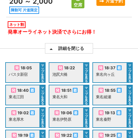
200 ～ 2,000
片道予約
空席
障割可 片道限定
ネット割
発車オーライネット決済でさらにお得！
詳細を閉じる
マ
マ
マ
18:05
18:22
18:37
ッ
ッ
ッ
プ
プ
プ
バスタ新宿
池尻大橋
東名向ヶ丘
を
を
を
見
見
見
る
る
る
マ
マ
マ
18:40
18:51
18:55
ッ
ッ
ッ
プ
プ
プ
東名江田
東名大和
東名綾瀬
を
を
を
見
見
見
る
る
る
マ
マ
マ
19:02
19:06
19:13
ッ
ッ
ッ
プ
プ
プ
東名厚木
東名伊勢原
東名秦野
を
を
を
見
見
見
る
る
る
マ
マ
マ
19:19
19:22
19:25
ッ
ッ
ッ