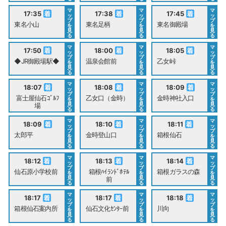
マ
マ
マ
17:35
17:38
17:45
ッ
ッ
ッ
プ
プ
プ
東名小山
東名足柄
東名御殿場
を
を
を
見
見
見
る
る
る
マ
マ
マ
17:50
18:00
18:05
ッ
ッ
ッ
プ
プ
プ
◆JR御殿場駅◆
温泉会館前
乙女峠
を
を
を
見
見
見
る
る
る
マ
マ
マ
18:07
18:08
18:09
ッ
ッ
ッ
プ
プ
プ
富士屋仙石ｺﾞﾙﾌ
乙女口（金時）
金時神社入口
を
を
を
見
見
見
場
る
る
る
マ
マ
マ
18:09
18:10
18:11
ッ
ッ
ッ
プ
プ
プ
太郎平
金時登山口
箱根仙石
を
を
を
見
見
見
る
る
る
マ
マ
マ
18:12
18:13
18:14
ッ
ッ
ッ
プ
プ
プ
仙石原小学校前
箱根ﾊｲﾗﾝﾄﾞﾎﾃﾙ
箱根ガラスの森
を
を
を
見
見
見
前
る
る
る
マ
マ
マ
18:17
18:17
18:18
ッ
ッ
ッ
プ
プ
プ
箱根仙石案内所
仙石文化ｾﾝﾀｰ前
川向
を
を
を
見
見
見
る
る
る