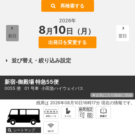
再検索する
2026年
8
10
月
日（月）
前日
翌日
出発日を変更する
並び替え・絞り込み設定
新宿-御殿場 特急55便
0055 便 01 号車
小田急ハイウェイバス
★お気に入り路線に登録
残席は 2026年08月10日16時17分 現在の情報です。
シートマップ