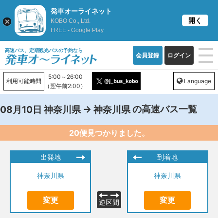
発車オーライネット
開く
KOBO Co., Ltd.
FREE - Google Play
高速バス、定期観光バスの予約なら
会員登録
ログイン
5:00～26:00
利用可能時間
Language
（翌午前2:00）
→
の高速バス一覧
08月10日
神奈川県
神奈川県
20便見つかりました。
出発地
到着地
神奈川県
神奈川県
変更
変更
逆区間