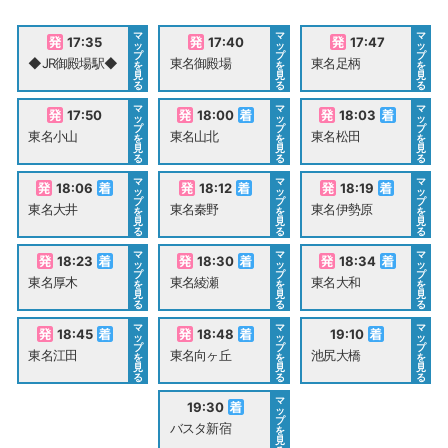
マ
マ
マ
17:35
17:40
17:47
ッ
ッ
ッ
プ
プ
プ
◆JR御殿場駅◆
東名御殿場
東名足柄
を
を
を
見
見
見
る
る
る
マ
マ
マ
17:50
18:00
18:03
ッ
ッ
ッ
プ
プ
プ
東名小山
東名山北
東名松田
を
を
を
見
見
見
る
る
る
マ
マ
マ
18:06
18:12
18:19
ッ
ッ
ッ
プ
プ
プ
東名大井
東名秦野
東名伊勢原
を
を
を
見
見
見
る
る
る
マ
マ
マ
18:23
18:30
18:34
ッ
ッ
ッ
プ
プ
プ
東名厚木
東名綾瀬
東名大和
を
を
を
見
見
見
る
る
る
マ
マ
マ
18:45
18:48
19:10
ッ
ッ
ッ
プ
プ
プ
東名江田
東名向ヶ丘
池尻大橋
を
を
を
見
見
見
る
る
る
マ
19:30
ッ
プ
バスタ新宿
を
見