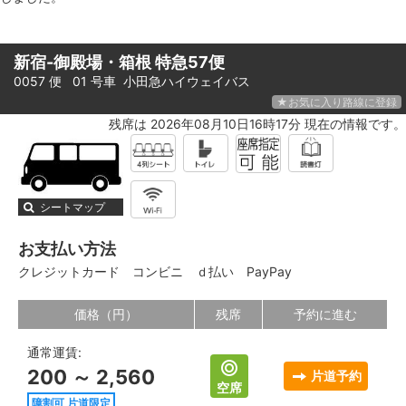
新宿-御殿場・箱根 特急57便
0057 便 01 号車
小田急ハイウェイバス
★お気に入り路線に登録
残席は 2026年08月10日16時17分 現在の情報です。
シートマップ
お支払い方法
クレジットカード
コンビニ
ｄ払い
PayPay
価格（円）
残席
予約に進む
通常運賃:
200 ～ 2,560
片道予約
空席
障割可 片道限定