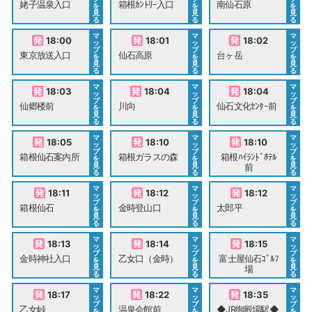
姥子温泉入口
箱根ｶﾝﾄﾘｰ入口
南仙石原
を
を
を
見
見
見
る
る
る
マ
マ
マ
18:00
18:01
18:02
ッ
ッ
ッ
プ
プ
プ
東京放送入口
仙石高原
台ヶ岳
を
を
を
見
見
見
る
る
る
マ
マ
マ
18:03
18:04
18:04
ッ
ッ
ッ
プ
プ
プ
仙郷楼前
川向
仙石文化ｾﾝﾀｰ前
を
を
を
見
見
見
る
る
る
マ
マ
マ
18:05
18:10
18:10
ッ
ッ
ッ
プ
プ
プ
箱根仙石案内所
箱根ガラスの森
箱根ﾊｲﾗﾝﾄﾞﾎﾃﾙ
を
を
を
見
見
見
前
る
る
る
マ
マ
マ
18:11
18:12
18:12
ッ
ッ
ッ
プ
プ
プ
箱根仙石
金時登山口
太郎平
を
を
を
見
見
見
る
る
る
マ
マ
マ
18:13
18:14
18:15
ッ
ッ
ッ
プ
プ
プ
金時神社入口
乙女口（金時）
富士屋仙石ｺﾞﾙﾌ
を
を
を
見
見
見
場
る
る
る
マ
マ
マ
18:17
18:22
18:35
ッ
ッ
ッ
プ
プ
プ
乙女峠
温泉会館前
◆JR御殿場駅◆
を
を
を