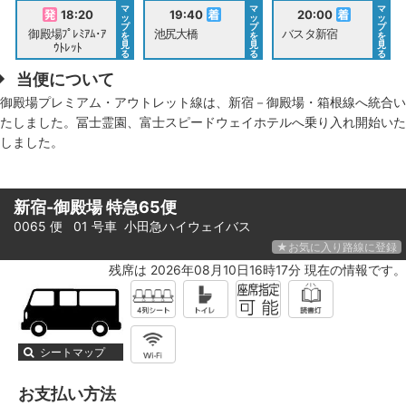
マ
マ
マ
18:20
19:40
20:00
ッ
ッ
ッ
プ
プ
プ
御殿場ﾌﾟﾚﾐｱﾑ･ｱ
池尻大橋
バスタ新宿
を
を
を
見
見
見
ｳﾄﾚｯﾄ
る
る
る
当便について
御殿場プレミアム・アウトレット線は、新宿－御殿場・箱根線へ統合い
たしました。冨士霊園、富士スピードウェイホテルへ乗り入れ開始いた
しました。
新宿-御殿場 特急65便
0065 便 01 号車
小田急ハイウェイバス
★お気に入り路線に登録
残席は 2026年08月10日16時17分 現在の情報です。
シートマップ
お支払い方法