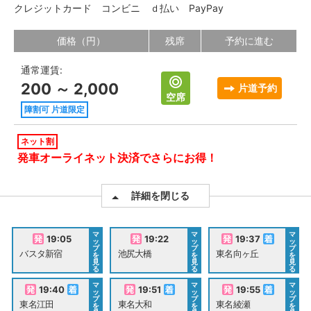
クレジットカード
コンビニ
ｄ払い
PayPay
価格（円）
残席
予約に進む
通常運賃:
200 ～ 2,000
片道予約
空席
障割可 片道限定
ネット割
発車オーライネット決済でさらにお得！
詳細を閉じる
マ
マ
マ
19:05
19:22
19:37
ッ
ッ
ッ
プ
プ
プ
バスタ新宿
池尻大橋
東名向ヶ丘
を
を
を
見
見
見
る
る
る
マ
マ
マ
19:40
19:51
19:55
ッ
ッ
ッ
プ
プ
プ
東名江田
東名大和
東名綾瀬
を
を
を