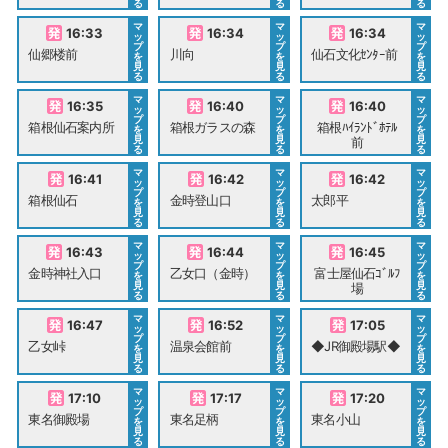
る
る
る
マ
マ
マ
16:33
16:34
16:34
ッ
ッ
ッ
プ
プ
プ
仙郷楼前
川向
仙石文化ｾﾝﾀｰ前
を
を
を
見
見
見
る
る
る
マ
マ
マ
16:35
16:40
16:40
ッ
ッ
ッ
プ
プ
プ
箱根仙石案内所
箱根ガラスの森
箱根ﾊｲﾗﾝﾄﾞﾎﾃﾙ
を
を
を
見
見
見
前
る
る
る
マ
マ
マ
16:41
16:42
16:42
ッ
ッ
ッ
プ
プ
プ
箱根仙石
金時登山口
太郎平
を
を
を
見
見
見
る
る
る
マ
マ
マ
16:43
16:44
16:45
ッ
ッ
ッ
プ
プ
プ
金時神社入口
乙女口（金時）
富士屋仙石ｺﾞﾙﾌ
を
を
を
見
見
見
場
る
る
る
マ
マ
マ
16:47
16:52
17:05
ッ
ッ
ッ
プ
プ
プ
乙女峠
温泉会館前
◆JR御殿場駅◆
を
を
を
見
見
見
る
る
る
マ
マ
マ
17:10
17:17
17:20
ッ
ッ
ッ
プ
プ
プ
東名御殿場
東名足柄
東名小山
を
を
を
見
見
見
る
る
る