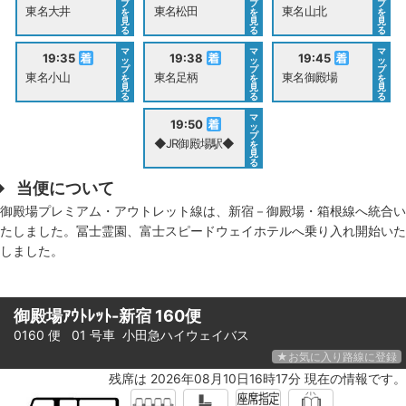
プ
プ
プ
東名大井
東名松田
東名山北
を
を
を
見
見
見
る
る
る
マ
マ
マ
19:35
19:38
19:45
ッ
ッ
ッ
プ
プ
プ
東名小山
東名足柄
東名御殿場
を
を
を
見
見
見
る
る
る
マ
19:50
ッ
プ
◆JR御殿場駅◆
を
見
る
当便について
御殿場プレミアム・アウトレット線は、新宿－御殿場・箱根線へ統合い
たしました。冨士霊園、富士スピードウェイホテルへ乗り入れ開始いた
しました。
御殿場ｱｳﾄﾚｯﾄ-新宿 160便
0160 便 01 号車
小田急ハイウェイバス
★お気に入り路線に登録
残席は 2026年08月10日16時17分 現在の情報です。