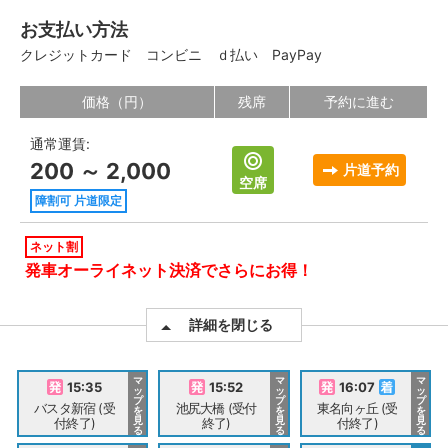
お支払い方法
クレジットカード
コンビニ
ｄ払い
PayPay
価格（円）
残席
予約に進む
通常運賃:
200 ～ 2,000
片道予約
空席
障割可 片道限定
ネット割
発車オーライネット決済でさらにお得！
詳細を閉じる
マ
マ
マ
15:35
15:52
16:07
ッ
ッ
ッ
プ
プ
プ
バスタ新宿 (受
池尻大橋 (受付
東名向ヶ丘 (受
を
を
を
見
見
見
付終了)
終了)
付終了)
る
る
る