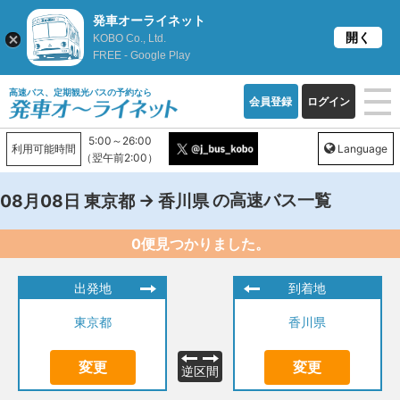
発車オーライネット
開く
KOBO Co., Ltd.
FREE - Google Play
高速バス、定期観光バスの予約なら
会員登録
ログイン
5:00～26:00
利用可能時間
Language
（翌午前2:00）
→
の高速バス一覧
08月08日
東京都
香川県
0便見つかりました。
出発地
到着地
東京都
香川県
変更
変更
逆区間