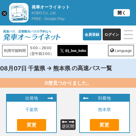
発車オーライネット
開く
KOBO Co., Ltd.
FREE - Google Play
高速バス、定期観光バスの予約なら
会員登録
ログイン
5:00～26:00
利用可能時間
Language
（翌午前2:00）
→
の高速バス一覧
08月07日
千葉県
熊本県
0便見つかりました。
出発地
到着地
千葉県
熊本県
変更
変更
逆区間