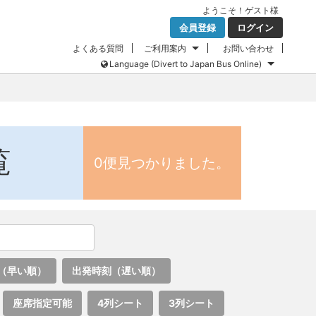
ようこそ！
ゲスト
様
会員登録
ログイン
よくある質問
ご利用案内
お問い合わせ
Language (Divert to Japan Bus Online)
覧
0便見つかりました。
（早い順）
出発時刻（遅い順）
座席指定可能
4列シート
3列シート