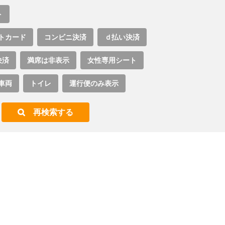
ト
トカード
コンビニ決済
ｄ払い決済
決済
満席は非表示
女性専用シート
車両
トイレ
運行便のみ表示
再検索する
。