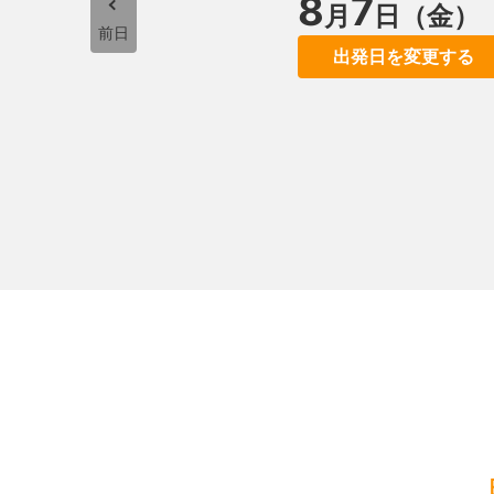
8
7
月
日（金）
前日
出発日を変更する