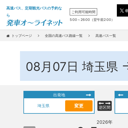
高速バス、定期観光バスの予約な
ご利用可能時間
ら
5:00～26:00（翌午前2:00）
トップページ
全国の高速バス路線一覧
高速バス一覧
08月07日
埼玉県
出発地
変更
埼玉県
逆区間
2026年