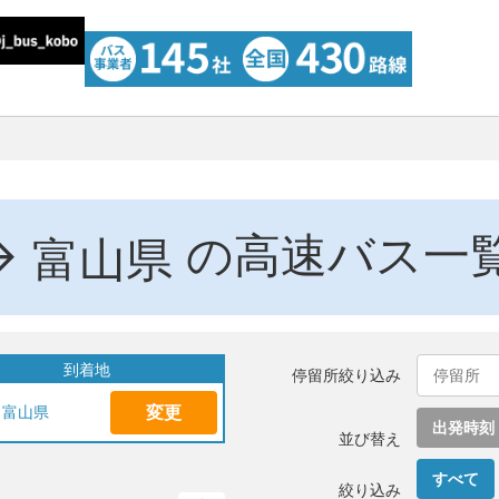
→
の高速バス一
富山県
到着地
停留所絞り込み
変更
富山県
出発時刻
並び替え
すべて
絞り込み