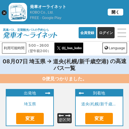
発車オーライネット
開く
KOBO Co., Ltd.
FREE - Google Play
高速バス、定期観光バスの予約なら
会員登録
ログイン
5:00～26:00
利用可能時間
Language
（翌午前2:00）
→
の高速
08月07日
埼玉県
道央(札幌/新千歳空港)
バス一覧
0便見つかりました。
出発地
到着地
埼玉県
道央(札幌/新千歳空港)
変更
変更
逆区間