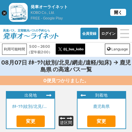
発車オーライネット
開く
KOBO Co., Ltd.
FREE - Google Play
高速バス、定期観光バスの予約なら
会員登録
ログイン
5:00～26:00
利用可能時間
Language
（翌午前2:00）
→
08月07日
ｵﾎｰﾂｸ(紋別/北見/網走/遠軽/知床)
鹿児
の高速バス一覧
島県
0便見つかりました。
出発地
到着地
ｵﾎｰﾂｸ(紋別/北見/網走/遠軽/知床)
鹿児島県
変更
変更
逆区間