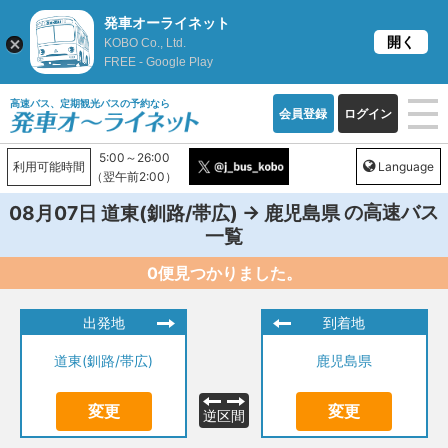
発車オーライネット
開く
KOBO Co., Ltd.
FREE - Google Play
高速バス、定期観光バスの予約なら
会員登録
ログイン
5:00～26:00
利用可能時間
Language
（翌午前2:00）
→
の高速バス
08月07日
道東(釧路/帯広)
鹿児島県
一覧
0便見つかりました。
出発地
到着地
道東(釧路/帯広)
鹿児島県
変更
変更
逆区間