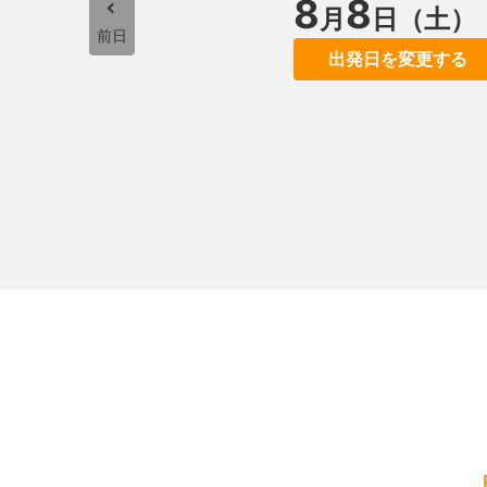
8
8
月
日（土）
前日
出発日を変更する