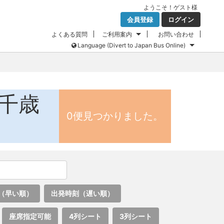
ようこそ！
ゲスト
様
会員登録
ログイン
よくある質問
ご利用案内
お問い合わせ
Language (Divert to Japan Bus Online)
新千歳
0便見つかりました。
（早い順）
出発時刻（遅い順）
座席指定可能
4列シート
3列シート