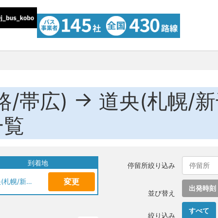
→
路/帯広)
道央(札幌/
一覧
到着地
停留所絞り込み
変更
道央(札幌/新千歳空港)
出発時刻
並び替え
すべて
絞り込み