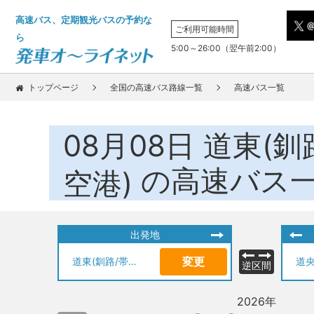
高速バス、定期観光バスの予約な
ご利用可能時間
ら
5:00～26:00（翌午前2:00）
トップページ
全国の高速バス路線一覧
高速バス一覧
08月08日
道東(釧
の高速バス
空港)
出発地
変更
道東(釧路/帯広)
逆区間
2026年