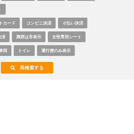
ト
トカード
コンビニ決済
ｄ払い決済
決済
満席は非表示
女性専用シート
車両
トイレ
運行便のみ表示
再検索する
。