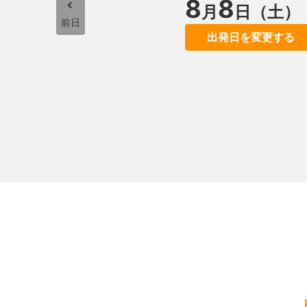
8
8
月
日（土）
前日
出発日を変更する