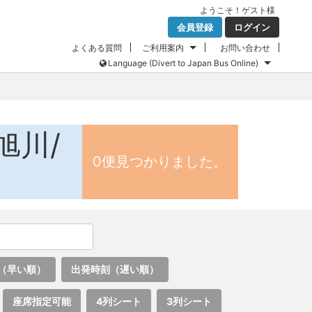
ようこそ！
ゲスト
様
会員登録
ログイン
よくある質問
ご利用案内
お問い合わせ
Language (Divert to Japan Bus Online)
旭川/
0便見つかりました。
（早い順）
出発時刻（遅い順）
座席指定可能
4列シート
3列シート