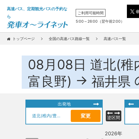
高速バス、定期観光バスの予約な
ご利用可能時間
ら
5:00～26:00（翌午前2:00）
トップページ
全国の高速バス路線一覧
高速バス一覧
08月08日
道北(稚
→
富良野)
福井県
出発地
変更
道北(稚内/豊富/羽幌/名寄/枝幸/旭川/富良野)
逆区間
2026年