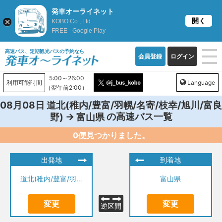
発車オーライネット
開く
KOBO Co., Ltd.
FREE - Google Play
高速バス、定期観光バスの予約なら
会員登録
ログイン
5:00～26:00
利用可能時間
Language
（翌午前2:00）
08月08日
道北(稚内/豊富/羽幌/名寄/枝幸/旭川/富良
→
の高速バス一覧
野)
富山県
0便見つかりました。
出発地
到着地
道北(稚内/豊富/羽幌/名寄/枝幸/旭川/富良野)
富山県
変更
変更
逆区間