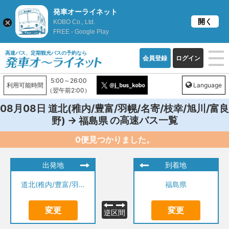
発車オーライネット
開く
KOBO Co., Ltd.
FREE - Google Play
高速バス、定期観光バスの予約なら
会員登録
ログイン
5:00～26:00
利用可能時間
Language
（翌午前2:00）
08月08日
道北(稚内/豊富/羽幌/名寄/枝幸/旭川/富良
→
の高速バス一覧
野)
福島県
0便見つかりました。
出発地
到着地
道北(稚内/豊富/羽幌/名寄/枝幸/旭川/富良野)
福島県
変更
変更
逆区間