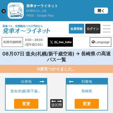
発車オーライネット
開く
KOBO Co., Ltd.
FREE - Google Play
高速バス、定期観光バスの予約なら
会員登録
ログイン
5:00～26:00
利用可能時間
Language
（翌午前2:00）
→
の高速
08月07日
道央(札幌/新千歳空港)
長崎県
バス一覧
0便見つかりました。
出発地
到着地
道央(札幌/新千歳空港)
長崎県
変更
変更
逆区間