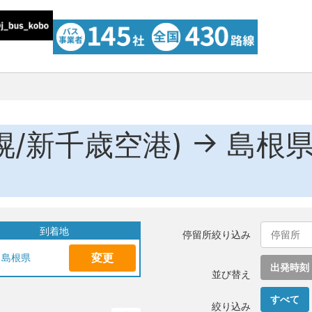
→
幌/新千歳空港)
島根
到着地
停留所絞り込み
変更
島根県
出発時刻
並び替え
すべて
絞り込み