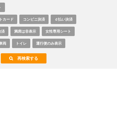
ト
トカード
コンビニ決済
ｄ払い決済
決済
満席は非表示
女性専用シート
車両
トイレ
運行便のみ表示
再検索する
。