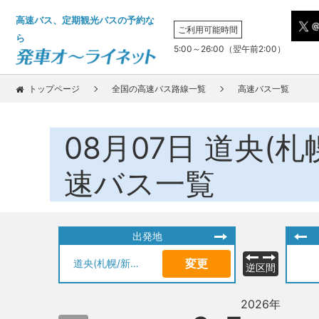
高速バス、定期観光バスの予約な
ご利用可能時間
ら
5:00～26:00（翌午前2:00）
トップページ
全国の高速バス路線一覧
高速バス一覧
08月07日
道央(札
速バス一覧
出発地
変更
道央(札幌/新千歳空港)
逆区間
2026年