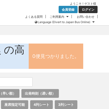
ようこそ！
ゲスト
様
会員登録
ログイン
よくある質問
ご利用案内
お問い合わせ
Language (Divert to Japan Bus Online)
の高
県
0便見つかりました。
（早い順）
出発時刻（遅い順）
座席指定可能
4列シート
3列シート