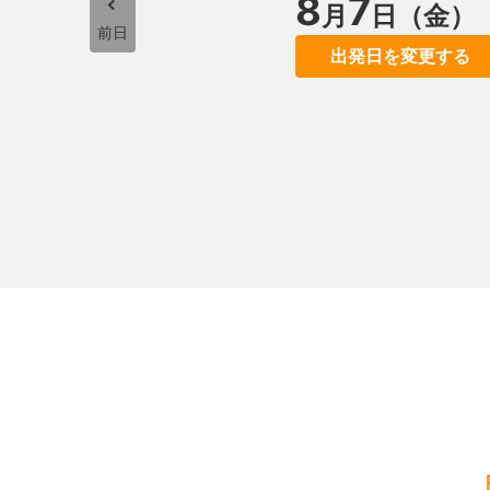
8
7
月
日（金）
前日
出発日を変更する