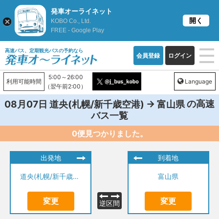
発車オーライネット
開く
KOBO Co., Ltd.
FREE - Google Play
高速バス、定期観光バスの予約なら
会員登録
ログイン
5:00～26:00
利用可能時間
Language
（翌午前2:00）
→
の高速
08月07日
道央(札幌/新千歳空港)
富山県
バス一覧
0便見つかりました。
出発地
到着地
道央(札幌/新千歳空港)
富山県
変更
変更
逆区間