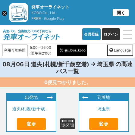
発車オーライネット
開く
KOBO Co., Ltd.
FREE - Google Play
高速バス、定期観光バスの予約なら
会員登録
ログイン
5:00～26:00
利用可能時間
Language
（翌午前2:00）
→
の高速
08月06日
道央(札幌/新千歳空港)
埼玉県
バス一覧
0便見つかりました。
出発地
到着地
道央(札幌/新千歳空港)
埼玉県
変更
変更
逆区間