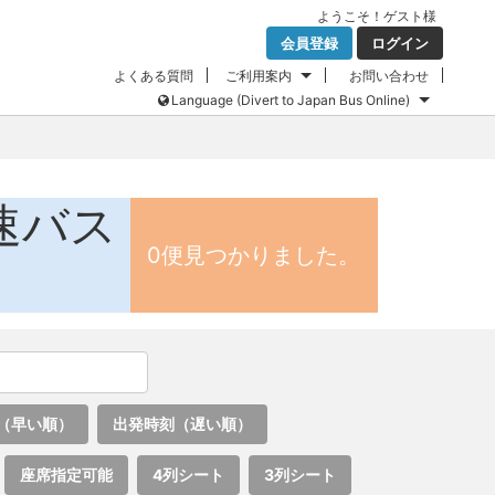
ようこそ！
ゲスト
様
会員登録
ログイン
よくある質問
ご利用案内
お問い合わせ
Language (Divert to Japan Bus Online)
速バス
0便見つかりました。
（早い順）
出発時刻（遅い順）
座席指定可能
4列シート
3列シート