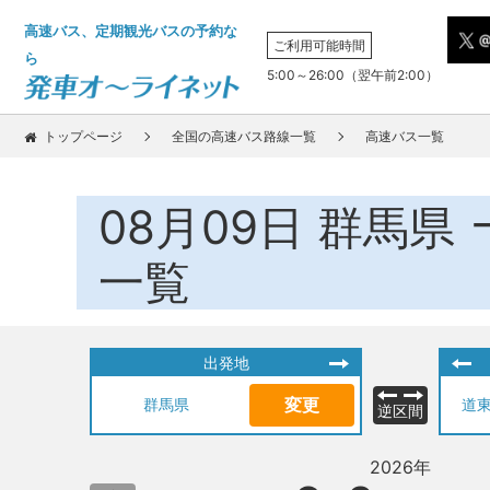
高速バス、定期観光バスの予約な
ご利用可能時間
ら
5:00～26:00（翌午前2:00）
トップページ
全国の高速バス路線一覧
高速バス一覧
08月09日
群馬県
一覧
出発地
変更
群馬県
逆区間
2026年