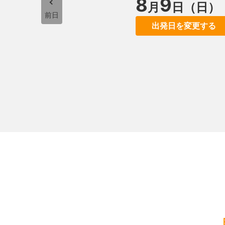
8
9
月
日（日）
前日
出発日を変更する