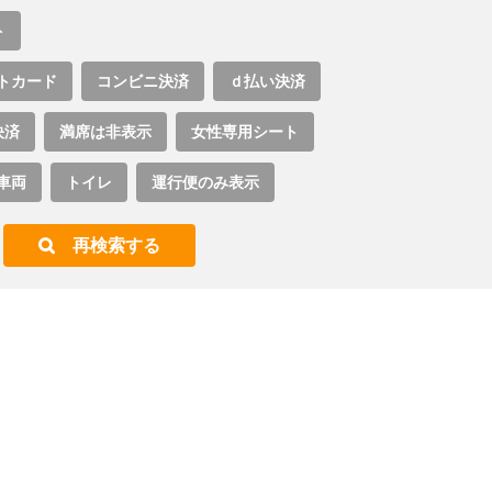
ト
トカード
コンビニ決済
ｄ払い決済
決済
満席は非表示
女性専用シート
車両
トイレ
運行便のみ表示
再検索する
。