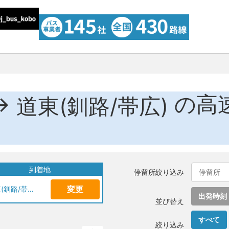
→
の高
道東(釧路/帯広)
到着地
停留所絞り込み
変更
道東(釧路/帯広)
出発時刻
並び替え
すべて
絞り込み