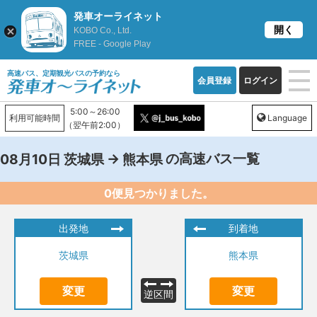
発車オーライネット
開く
KOBO Co., Ltd.
FREE - Google Play
高速バス、定期観光バスの予約なら
会員登録
ログイン
5:00～26:00
利用可能時間
Language
（翌午前2:00）
→
の高速バス一覧
08月10日
茨城県
熊本県
0便見つかりました。
出発地
到着地
茨城県
熊本県
変更
変更
逆区間