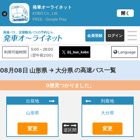
発車オーライネット
開く
KOBO Co., Ltd.
FREE - Google Play
高速バス、定期観光バスの予約なら
会員登録
ログイン
5:00～26:00
利用可能時間
Language
（翌午前2:00）
→
の高速バス一覧
08月08日
山形県
大分県
0便見つかりました。
出発地
到着地
山形県
大分県
変更
変更
逆区間