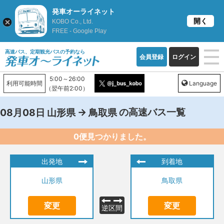
発車オーライネット
開く
KOBO Co., Ltd.
FREE - Google Play
高速バス、定期観光バスの予約なら
会員登録
ログイン
5:00～26:00
利用可能時間
Language
（翌午前2:00）
→
の高速バス一覧
08月08日
山形県
鳥取県
0便見つかりました。
出発地
到着地
山形県
鳥取県
変更
変更
逆区間