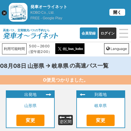
発車オーライネット
開く
KOBO Co., Ltd.
FREE - Google Play
高速バス、定期観光バスの予約なら
会員登録
ログイン
5:00～26:00
利用可能時間
Language
（翌午前2:00）
→
の高速バス一覧
08月08日
山形県
岐阜県
0便見つかりました。
出発地
到着地
山形県
岐阜県
変更
変更
逆区間